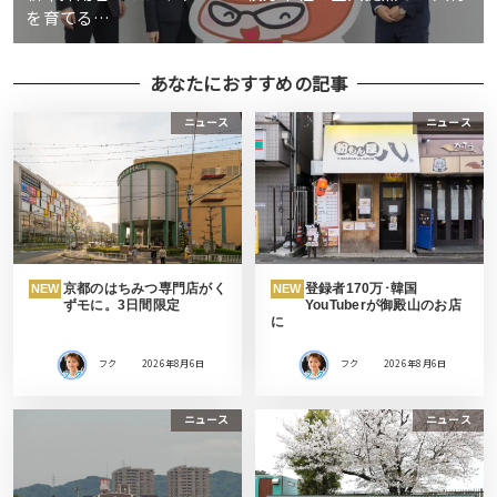
を育てる…
あなたにおすすめの記事
ニュース
ニュース
京都のはちみつ専門店がく
登録者170万･韓国
NEW
NEW
ずモに。3日間限定
YouTuberが御殿山のお店
に
フク
2026年8月6日
フク
2026年8月6日
ニュース
ニュース