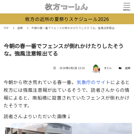
MENU
枚方の近所の夏祭りスケジュール2026
TOP
話題
今朝の春一番でフェンスが倒れかけたりしたそうな。強風注意報出てる
今朝の春一番でフェンスが倒れかけたりしたそう
な。強風注意報出てる
著者
投稿日
カテゴリー
2018年3月1日 13:26
すどん
話題
今朝から吹き荒れている春一番。
気象庁のサイト
によると
枚方には強風注意報が出ているそうで、読者さんからの情
報によると、南船橋に設置されていたフェンスが倒れかけ
たそうです。
読者さんよりいただいた画像↓