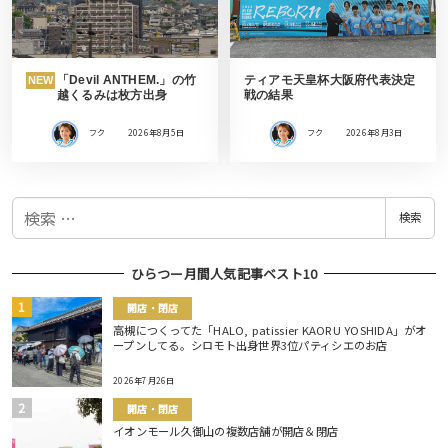
「Devil ANTHEM.」の竹
ティアモ天皇杯大阪府代表決定
NEW
越くるみは枚方出身
戦の結果
フク
2026年8月5日
フク
2026年8月3日
検
検索
索
ひらつー月間人気記事ベスト10
開店・閉店
高槻につくってた「HALO, patissier KAORU YOSHIDA」がオ
ープンしてる。シロモト出身世界3位パティシエのお店
2026年7月26日
開店・閉店
イオンモール久御山の複数店舗が開店＆閉店