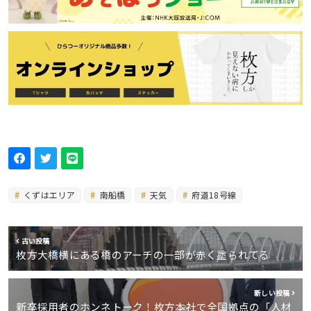
くずはエリア
南船橋
天気
府道18号線
古い投稿
枚方大橋横にある橋のアーチの一部が赤く塗られてる
新しい投稿
新卒採用者のホンネトーク！枚方本社で全国拠点の「人材