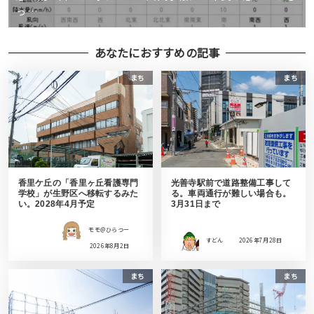
っ…
あなたにおすすめの記事
まち
まち
香里ケ丘の「香里ヶ丘看護専門
光善寺駅前で道路整備工事して
学校」が生野区へ移転するみた
る。車両通行が難しい場合も。
い。2028年4月予定
3月31日まで
モモ＠ひらつー
すどん
2026年7月28日
2026年8月2日
まち
まち