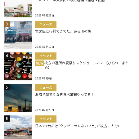
2026年7月29日
ニュース
宮之阪に行列できてた。あら川の桃
2026年7月10日
イベント
枚方の近所の夏祭りスケジュール2026【ひらつーまと
NEW
め】
2026年8月6日
ニュース
お隣八幡でうなぎ食べ放題やってる！
2026年7月23日
イベント
日本で1台だけ｢クッピーラムネカフェ｣が枚方に！7/18