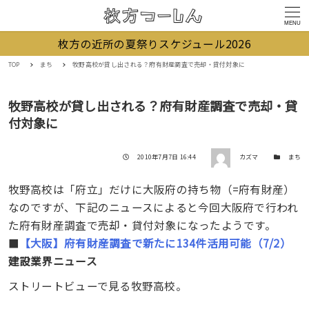
MENU
枚方の近所の夏祭りスケジュール2026
TOP
まち
牧野高校が貸し出される？府有財産調査で売却・貸付対象に
牧野高校が貸し出される？府有財産調査で売却・貸
付対象に
著者
投稿日
カテゴリー
2010年7月7日 16:44
カズマ
まち
牧野高校は「府立」だけに大阪府の持ち物（=府有財産）
なのですが、下記のニュースによると今回大阪府で行われ
た府有財産調査で売却・貸付対象になったようです。
■
【大阪】府有財産調査で新たに134件活用可能（7/2）
建設業界ニュース
ストリートビューで見る牧野高校。