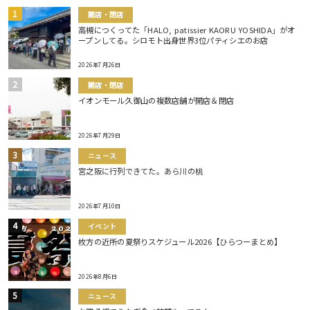
開店・閉店
高槻につくってた「HALO, patissier KAORU YOSHIDA」がオ
ープンしてる。シロモト出身世界3位パティシエのお店
2026年7月26日
開店・閉店
イオンモール久御山の複数店舗が開店＆閉店
2026年7月29日
ニュース
宮之阪に行列できてた。あら川の桃
2026年7月10日
イベント
枚方の近所の夏祭りスケジュール2026【ひらつーまとめ】
2026年8月6日
ニュース