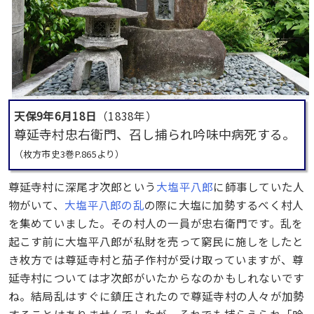
天保9年6月18日
（1838年）
尊延寺村忠右衛門、召し捕られ吟味中病死する。
（枚方市史3巻P.865より）
尊延寺村に深尾才次郎という
大塩平八郎
に師事していた人
物がいて、
大塩平八郎の乱
の際に大塩に加勢するべく村人
を集めていました。その村人の一員が忠右衛門です。乱を
起こす前に大塩平八郎が私財を売って窮民に施しをしたと
き枚方では尊延寺村と茄子作村が受け取っていますが、尊
延寺村については才次郎がいたからなのかもしれないです
ね。結局乱はすぐに鎮圧されたので尊延寺村の人々が加勢
することはありませんでしたが、それでも捕らえられ「吟