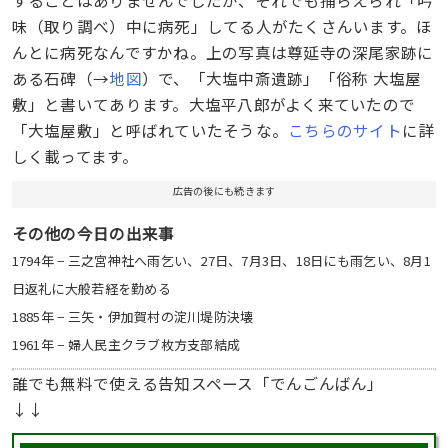
味（取り調べ）中に病死」してる人がたくさんいます。ほ
んとに病死なんですかね。上の写真は尊延寺の深尾家跡に
ある石碑（→
地図
）で、「大塩中斎遺跡」「俗称 大塩屋
敷」と書いてあります。大塩平八郎がよく来ていたので
「大塩屋敷」と呼ばれていたそうな。
こちらのサイト
に詳
しく載ってます。
広告の後にも続きます
その他の今日の出来事
1794年 − 三之宮神社へ雨乞い、27日、7月3日、18日にも雨乞い、8月1
日返礼に大般若経を勤める
1885年 − 三矢・伊加賀村の淀川堤防決壊
1961年 − 婦人民主クラブ枚方支部結成
誰でも無料で使える告知スペース「でんごんばん」
↓↓