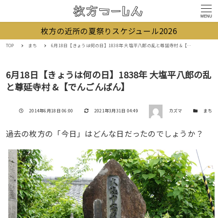
MENU
枚方の近所の夏祭りスケジュール2026
TOP
まち
6月18日【きょうは何の日】1838年 大塩平八郎の乱と尊延寺村 &【でんごんばん】
6月18日【きょうは何の日】1838年 大塩平八郎の乱
と尊延寺村 &【でんごんばん】
著者
投稿日
更新日
カテゴリー
2014年6月18日 06:00
2021年3月31日 04:49
カズマ
まち
過去の枚方の「今日」はどんな日だったのでしょうか？