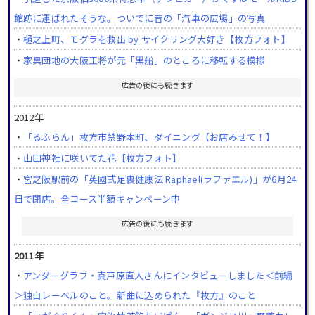
館跡に運ばれたそうな。ついでに昔の「汽車の広場」の写真
・
樋之上町、モグラを救出 by サイクリング大好き【枚方フォト】
・
家具団地の大阪王将が元「黒船」のところに移転する模様
広告の後にも続きます
2012年
・
「るふらん」枚方市禁野本町、ダイニング【お店みせて！】
・
山田神社に咲いてた花【枚方フォト】
・
宮之阪駅前の「英國式足裏健康法 Raphael(ラファエル)」が6月24
日で閉店。全コース半額キャンペーン中
広告の後にも続きます
2011年
・
アンダーグラフ・真戸原直人さんにインタビューしました＜前編
＞独自レーベルのこと。新曲に込められた『枚方』のこと