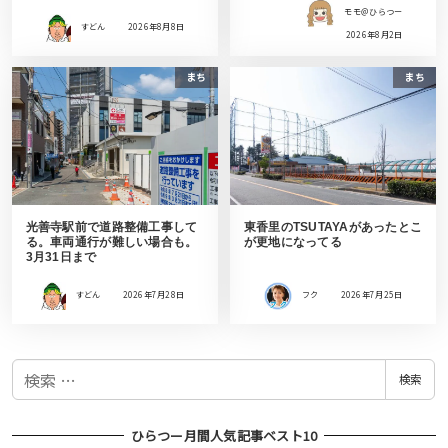
モモ＠ひらつー
すどん
2026年8月8日
2026年8月2日
まち
まち
光善寺駅前で道路整備工事して
東香里のTSUTAYAがあったとこ
る。車両通行が難しい場合も。
が更地になってる
3月31日まで
すどん
2026年7月28日
フク
2026年7月25日
検
検索
索
ひらつー月間人気記事ベスト10