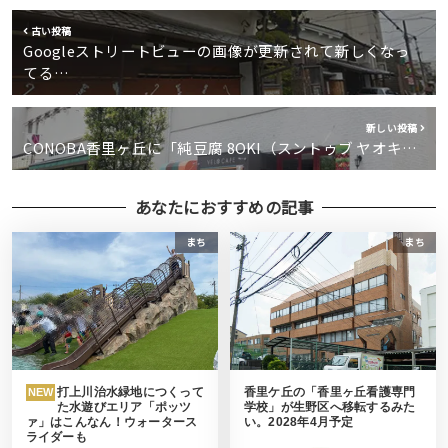
古い投稿
Googleストリートビューの画像が更新されて新しくなっ
てる…
新しい投稿
CONOBA香里ヶ丘に「純豆腐 8OKI（スントゥブ ヤオキ…
あなたにおすすめの記事
まち
まち
打上川治水緑地につくって
香里ケ丘の「香里ヶ丘看護専門
NEW
た水遊びエリア「ポッツ
学校」が生野区へ移転するみた
ァ」はこんなん！ウォータース
い。2028年4月予定
ライダーも