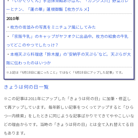
・
「いがぐりくん」宇治抹茶餡あげぱん、「ガンジス川」野菜カレ
ーとナン、「蓮の華」蓮根御飯【枚方グルメ】
2010年
・
枚方の街並みの写真をミニチュア風にしてみた
・
「京阪牛乳」のキャップがヤフオクに出品中。枚方の給食の牛乳
ってどこのやつでしたっけ？
・
本格天ぷら料理店「鈴木屋」の‘安納芋の天ぷら’など。天ぷらが大
阪に伝わったのはいつか
※上記は「6月18日に起こったこと」ではなく「6月18日にアップした記事」です。
きょうは何の日一覧
※この記事は2011年にアップした「きょうは何の日」に加筆・修正し
て再アップしています。毎年新しい記事をつくってアップすると「ひら
つー内検索」をしたときに同じような記事ばかりでてきてややこしいな
どの理由からです。当時の「きょうは何の日」とは全て入れ替えてる日
もあります。