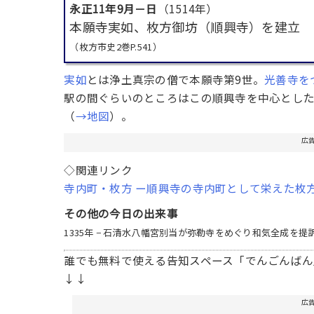
永正11年9月－日
（1514年）
本願寺実如、枚方御坊（順興寺）を建立
（枚方市史2巻P.541）
実如
とは浄土真宗の僧で本願寺第9世。
光善寺を
駅の間ぐらいのところはこの順興寺を中心とし
（
→地図
）。
広
◇関連リンク
寺内町・枚方 ー順興寺の寺内町として栄えた枚
その他の今日の出来事
1335年 − 石清水八幡宮別当が弥勒寺をめぐり和気全成を提
誰でも無料で使える告知スペース「でんごんばん
↓↓
広