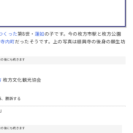
つくった
第8世・
蓮如
の子です。今の枚方市駅と枚方公園
た
寺内町
だったそうです。上の写真は順興寺の後身の願生坊
告の後にも続きます
方
枚方文化観光協会
訴、勝訴する
」
告の後にも続きます