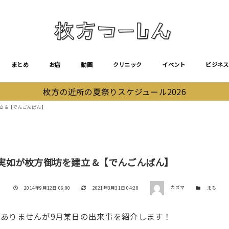
まとめ
お店
動画
クリニック
イベント
ビジネス
枚方の近所の夏祭りスケジュール2026
立 &【でんごんばん】
寺実如が枚方御坊を建立 &【でんごんばん】
著者
投稿日
更新日
カテゴリー
2014年9月12日 06:00
2021年3月31日 04:28
カズマ
まち
ありませんが9月某日の出来事を紹介します！