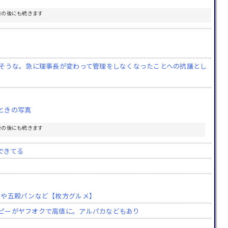
告の後にも続きます
たそうな。急に理事長が変わって管理をしなくなったことへの抗議とし
ときの写真
告の後にも続きます
できてる
ンや五穀パンなど【枚方グルメ】
ピーがヤフオクで高値に。アルパカなどもあり