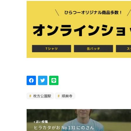
枚方公園駅
順興寺
古い投稿
ヒラカタがお No.131 にのさん