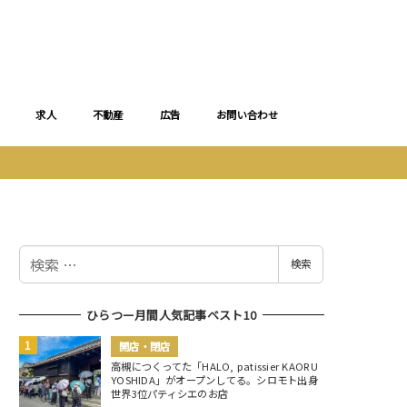
求人
不動産
広告
お問い合わせ
検
検索
索
ひらつー月間人気記事ベスト10
開店・閉店
高槻につくってた「HALO, patissier KAORU
YOSHIDA」がオープンしてる。シロモト出身
世界3位パティシエのお店