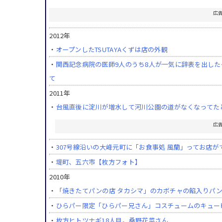
広
2012年
・
オープンしたTSUTAYAくずは店の外観
・
関西記念病院の医師9人のうち8人が一気に辞表を出し
て
2011年
・
台風直後に淀川が増水して河川公園の道がなくなってた
広
・
307号線沿いの大峰元町に「お食事処 風蘭」ってお店が
・
堤町、五六市【枚方フォト】
2010年
・
「焼きたてパンの店 タカシマ」のカボチャの餡入りパ
・
ひらパー限定「ひらパー兄さん」コスチュームのキュー
・
枚方ヒトツナギ18人目。桑野花菜さん