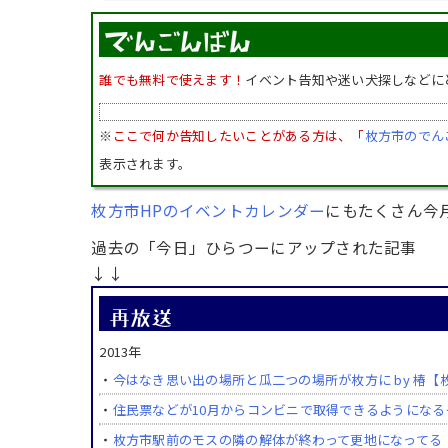
誰でも無料で使えます！
イベント告知や迷い犬探しなどに
※
ここで何か告知したいことがある方は、「
枚方市のでん
表示されます。
枚方市HPのイベントカレンダー
にもたくさん今
過去の「今日」ひらつーにアップされた記事
↓↓
2013年
・
今はなき思い出の場所と瓜二つの場所が枚方に by 椿【
・
住民票などが10月からコンビニで取得できるようになる
・
枚方市駅前のモスの隣の解体が終わって更地になってる