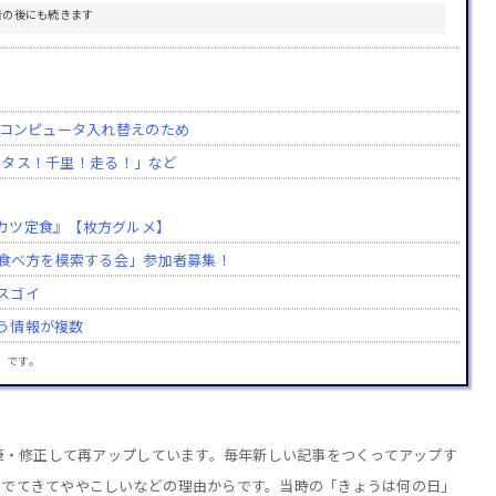
告の後にも続きます
。コンピュータ入れ替えのため
カルタス！千里！走る！」など
カツ定食』【枚方グルメ】
い食べ方を模索する会」参加者募集！
スゴイ
う情報が複数
」です。
加筆・修正して再アップしています。毎年新しい記事をつくってアップす
りでてきてややこしいなどの理由からです。当時の「きょうは何の日」