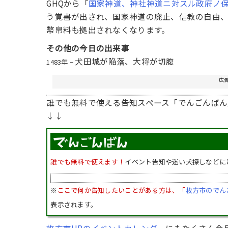
GHQから「
国家神道、神社神道ニ対スル政府ノ
う覚書が出され、国家神道の廃止、信教の自由
幣帛料も拠出されなくなります。
その他の今日の出来事
犬田城が陥落、大将が切腹
1483年 −
広
誰でも無料で使える告知スペース「でんごんばん
↓↓
誰でも無料で使えます！
イベント告知や迷い犬探しなどに
※
ここで何か告知したいことがある方は、「
枚方市のでん
表示されます。