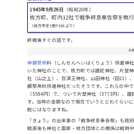
1945年9月26日
（昭和20年）
枚方町、町内12社で戦争終息奉告祭を執
（枚方市史5巻P.581より）
終戦後すぐの話です。
広
神饌
幣帛
料（しんせんへいはくりょう）供進神
いた神社のことで、枚方町では蹉跎神社、片埜
社（山之上）、百済王神社、山田神社（田口）
饌幣帛料供進神社だったそうです。これらの中で
（5584円）で、ついで片埜神社（3773円）、蹉
す。当時の金額なので現在でいうとどれぐらい
較にはなりますね。
「きょう」の出来事の「戦争終息奉告祭」も政
戦直後も神社と国家・地方団体との関係は戦時中