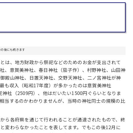
行
告の後にも続きます
社とは、地方財政から祭祀などのためのお金が支出されて
神社、意賀美神社、春日神社（茄子作）、村野神社、山田神
、御殿山神社、日置天神社、交野天神社、二ノ宮神社が神
最も収入（昭和17年度）が多かったのは意賀美神社
跎神社（2509円）、他はだいたい1500円ぐらいとなりま
に相当するのかわかりませんが、当時の神社同士の規模の比
府から各府県を通じて行われることが通達されたもので、終
と変わらなかったことを表してます。でもこの後12月に