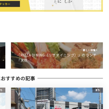
新しい投稿
「RIZZA DINING（リザダイニング）」のランチ
「天然…
におすすめの記事
ち
まち