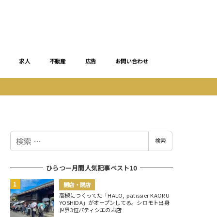
求人
不動産
広告
お問い合わせ
検
検索
索
ひらつー月間人気記事ベスト10
開店・閉店
高槻につくってた「HALO, patissier KAORU
YOSHIDA」がオープンしてる。シロモト出身
世界3位パティシエのお店