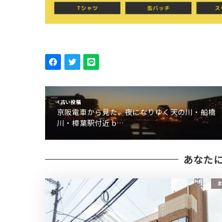
古い投稿
京阪電車から見た、夜になりゆく天の川・船橋
川・樟葉駅付近 b…
あなた
ま