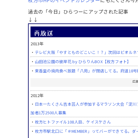
枚方市HPのイベントカレンダー
にもたくさん今
過去の「今日」ひらつーにアップされた記事
↓↓
2013年
・
テレビ大阪「やすとものどこいこ！？」次回はビオルネでお
・
山田池公園の彼岸花 by ひらりんBOX【枚方フォト】
・
東香里の焼肉食べ放題「八苑」が閉店してる。府道18号
広
2012年
・
日本一たくさん吉本芸人が参加するマラソン大会「淀川 
加者1万2500人募集
・
枚方ヒトファイル108人目、ケイスケさん
・
枚方市駅北口に「＃MEMBER」ってバーができてる。ダ