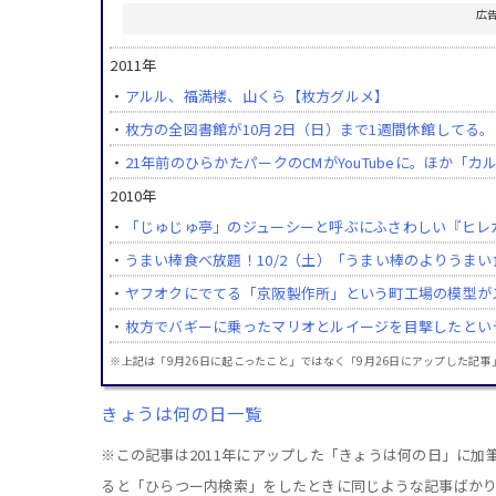
広
2011年
・
アルル、福満楼、山くら【枚方グルメ】
・
枚方の全図書館が10月2日（日）まで1週間休館してる
・
21年前のひらかたパークのCMがYouTubeに。ほか「
2010年
・
「じゅじゅ亭」のジューシーと呼ぶにふさわしい『ヒレ
・
うまい棒食べ放題！10/2（土）「うまい棒のよりうま
・
ヤフオクにでてる「京阪製作所」という町工場の模型が
・
枚方でバギーに乗ったマリオとルイージを目撃したとい
※上記は「9月26日に起こったこと」ではなく「9月26日にアップした記事
きょうは何の日一覧
※この記事は2011年にアップした「きょうは何の日」に
ると「ひらつー内検索」をしたときに同じような記事ばか