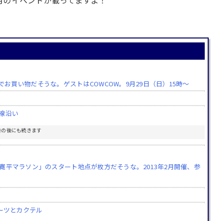
月のイベントが載ってますよ！
買い物だそうな。ゲストはCOWCOW。9月29日（日）15時～
線沿い
告の後にも続きます
寛平マラソン」のスタート地点が枚方だそうな。2013年2月開催、参
ーツとカクテル