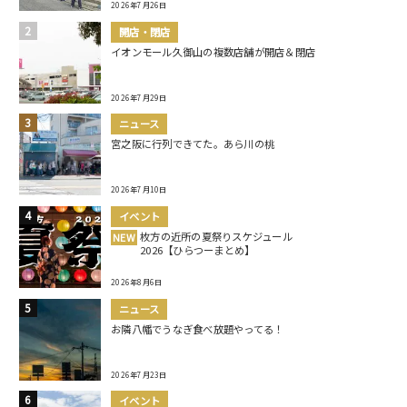
2026年7月26日
開店・閉店
イオンモール久御山の複数店舗が開店＆閉店
2026年7月29日
ニュース
宮之阪に行列できてた。あら川の桃
2026年7月10日
イベント
枚方の近所の夏祭りスケジュール
NEW
2026【ひらつーまとめ】
2026年8月6日
ニュース
お隣八幡でうなぎ食べ放題やってる！
2026年7月23日
イベント