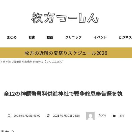
まとめ
お店
動画
クリニック
イベント
ビジネス
枚方の近所の夏祭りスケジュール2026
帛料供進神社で戦争終息奉告祭を執行 &【でんごんばん】
方町、全12の神饌幣帛料供進神社で戦争終息奉告祭を執
著者
投稿日
更新日
カテゴリー
2014年9月26日 06:00
2021年3月31日 04:28
カズマ
まち