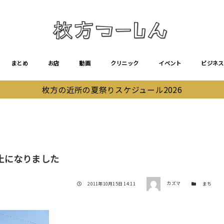
まとめ
お店
動画
クリニック
イベント
ビジネス
枚方の近所の夏祭りスケジュール2026
止になりました
著者
投稿日
カテゴリー
2011年10月15日 14:11
カズマ
まち