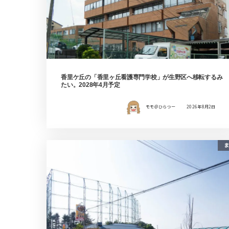
香里ケ丘の「香里ヶ丘看護専門学校」が生野区へ移転するみ
たい。2028年4月予定
モモ＠ひらつー
2026年8月2日
ま