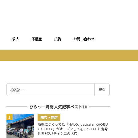
求人
不動産
広告
お問い合わせ
検
検索
索
ひらつー月間人気記事ベスト10
開店・閉店
高槻につくってた「HALO, patissier KAORU
YOSHIDA」がオープンしてる。シロモト出身
世界3位パティシエのお店