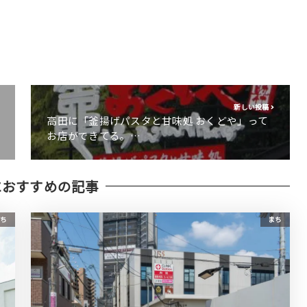
新しい投稿
高田に「釜揚げパスタと甘味処 おくどや」って
お店ができてる。…
におすすめの記事
ち
まち