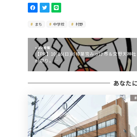
まち
中学校
村野
古い投稿
【PR】10/16(日)は樟葉宮みっけ市＆交野天神社
秋祭り。…
あなた
ま