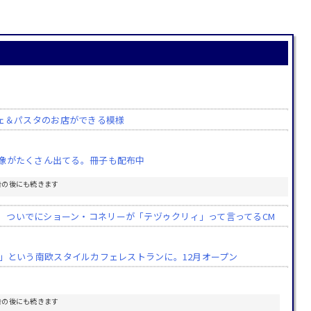
カフェ＆パスタのお店ができる模様
映像がたくさん出てる。冊子も配布中
告の後にも続きます
。ついでにショーン・コネリーが「テヅゥクリィ」って言ってるCM
ニール」という南欧スタイルカフェレストランに。12月オープン
告の後にも続きます