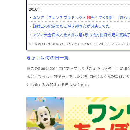
2010年
・
ムンク（フレンチブルドッグ・
もうすぐ5歳）【ひら
・
御殿山の駅前のたこ焼き屋さんが閉店してた
・
アジア大会日本人金メダル第1号は枚方出身の足立真梨
※上記は「11月13日に起こったこと」ではなく「11月13日にアップした
きょうは何の日一覧
※この記事は2011年にアップした「きょうは何の日」に
ると「ひらつー内検索」をしたときに同じような記事ばか
とは全て入れ替えてる日もあります。