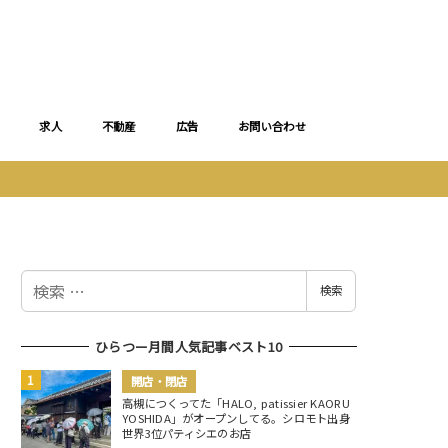
求人
不動産
広告
お問い合わせ
検
検索
索
ひらつー月間人気記事ベスト10
開店・閉店
高槻につくってた「HALO, patissier KAORU
YOSHIDA」がオープンしてる。シロモト出身
世界3位パティシエのお店