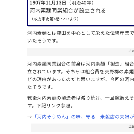
1907年11月13日
（明治40年）
河内素麺同業組合が設立される
（枚方市史第4巻P.237より）
河内素麺とは津田を中心として栄えた伝統産業で
いたそうです。
広
河内素麺同業組合の前身は河内素麺「製造」組合と
立されています。そちらは組合員を交野郡の素
どの理由があったのだと思いますが、今回の河
たそうです。
戦後河内素麺の製造者は減り続け、一旦途絶え
す。下記リンク参照。
→
「河内そうめん」の味、守る 米穀店の夫婦
広