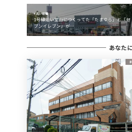
古い投稿
1号線沿い堂山につくってた「たまゆら」と「セ
ブンイレブン」が…
あなた
ま