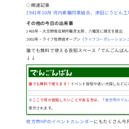
◇関連記事
1941年10月 河内素麺同業組合、津田にうどん
その他の今日の出来事
1483年 − 大交野南庄納所職彦太郎、八幡宮に請文を提出
2002年 − ライフ牧野店オープン（
ライフコーポレーション 
誰でも無料で使える告知スペース「でんごんばん
↓↓
誰でも無料で使えます！
イベント告知や迷い犬探しなどに
※
ここで何か告知したいことがある方は、「
枚方市のでん
表示されます。
枚方市HPのイベントカレンダー
にもたくさん今