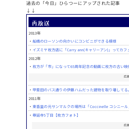
過去の「今日」ひらつーにアップされた記事
↓↓
2013年
・
船橋のローソンの向かいにコンビニができる模様
・
イズミヤ枚方店に「Carry ann(キャリーアン)」って
2012年
・
枚方が「市」になって65周年記念の動画に枚方の古い
広
・
甲斐田のバス通りの伊藤ハムだった建物を取り壊してる
2011年
・
東香里の元サンマルクの場所は「Coccinelle コシ
・
尊延寺5丁目【枚方フォト】
広