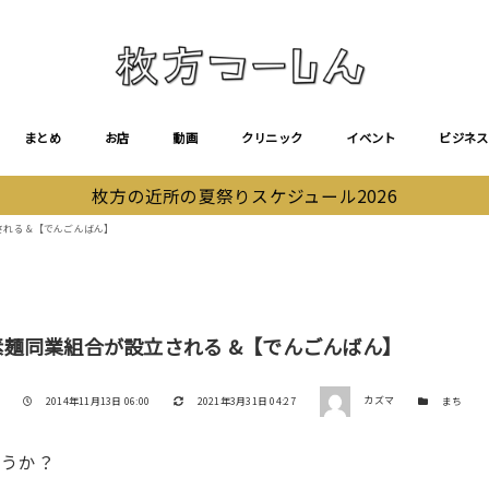
まとめ
お店
動画
クリニック
イベント
ビジネス
枚方の近所の夏祭りスケジュール2026
される &【でんごんばん】
内素麺同業組合が設立される &【でんごんばん】
著者
投稿日
更新日
カテゴリー
2014年11月13日 06:00
2021年3月31日 04:27
カズマ
まち
ょうか？