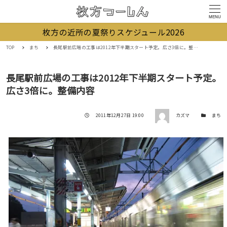
MENU
枚方の近所の夏祭りスケジュール2026
TOP
まち
長尾駅前広場の工事は2012年下半期スタート予定。広さ3倍に。整備内容
長尾駅前広場の工事は2012年下半期スタート予定。
広さ3倍に。整備内容
著者
投稿日
カテゴリー
2011年12月27日 19:00
カズマ
まち