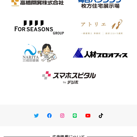
Twitter
Facebook
Instagram
LINE
You Tube
TikTok
広告掲載について