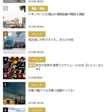
2026年7月26日
開店・閉店
イオンモール久御山の複数店舗が開店＆閉店
2026年7月29日
ニュース
宮之阪に行列できてた。あら川の桃
2026年7月10日
イベント
枚方の近所の夏祭りスケジュール2026【ひらつーまと
NEW
め】
2026年8月6日
ニュース
お隣八幡でうなぎ食べ放題やってる！
2026年7月23日
イベント