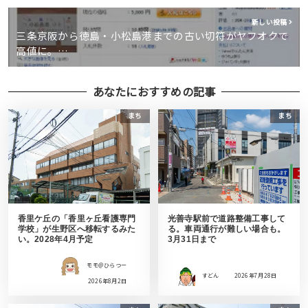
新しい投稿
三条京阪から徳島・小松島港までの古い切符がヤフオクで
高値に。…
あなたにおすすめの記事
まち
まち
香里ケ丘の「香里ヶ丘看護専門
光善寺駅前で道路整備工事して
学校」が生野区へ移転するみた
る。車両通行が難しい場合も。
い。2028年4月予定
3月31日まで
モモ＠ひらつー
すどん
2026年7月28日
2026年8月2日