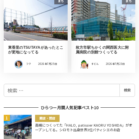
まち
まち
東香里のTSUTAYAがあったとこ
枚方市駅ちかくの関西医大に附
が更地になってる
属病院の別館つくってる
フク
2026年7月25日
すどん
2026年7月23日
検
検索
索
ひらつー月間人気記事ベスト10
開店・閉店
高槻につくってた「HALO, patissier KAORU YOSHIDA」がオ
ープンしてる。シロモト出身世界3位パティシエのお店