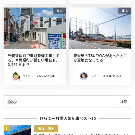
まち
まち
光善寺駅前で道路整備工事して
東香里のTSUTAYAがあったとこ
る。車両通行が難しい場合も。
が更地になってる
3月31日まで
すどん
2026年7月28日
フク
2026年7月25日
検
検索
索
ひらつー月間人気記事ベスト10
開店・閉店