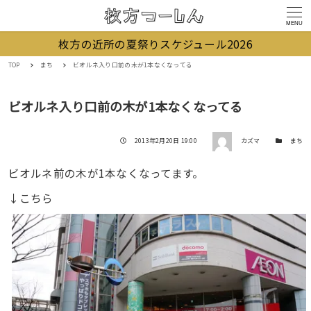
MENU
枚方の近所の夏祭りスケジュール2026
TOP
まち
ビオルネ入り口前の木が1本なくなってる
ビオルネ入り口前の木が1本なくなってる
著者
投稿日
カテゴリー
2013年2月20日 19:00
カズマ
まち
ビオルネ前の木が1本なくなってます。
↓こちら