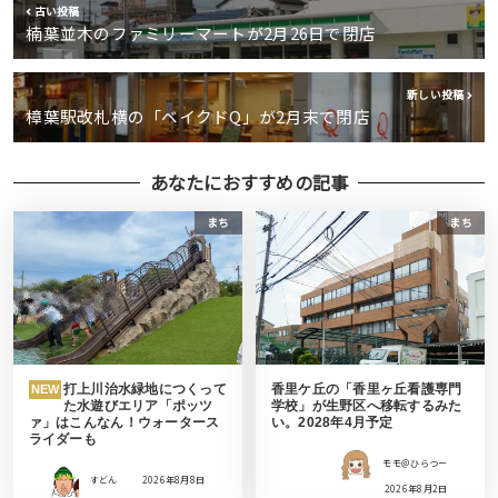
古い投稿
楠葉並木のファミリーマートが2月26日で閉店
新しい投稿
樟葉駅改札横の「ベイクドQ」が2月末で閉店
あなたにおすすめの記事
まち
まち
打上川治水緑地につくって
香里ケ丘の「香里ヶ丘看護専門
NEW
た水遊びエリア「ポッツ
学校」が生野区へ移転するみた
ァ」はこんなん！ウォータース
い。2028年4月予定
ライダーも
モモ＠ひらつー
すどん
2026年8月8日
2026年8月2日