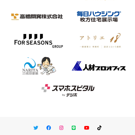
Twitter
Facebook
Instagram
LINE
You Tube
TikTok