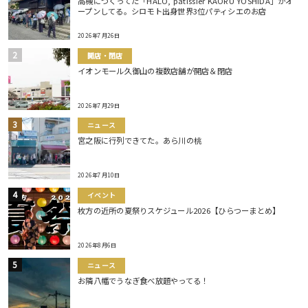
高槻につくってた「HALO, patissier KAORU YOSHIDA」がオ
ープンしてる。シロモト出身世界3位パティシエのお店
2026年7月26日
開店・閉店
イオンモール久御山の複数店舗が開店＆閉店
2026年7月29日
ニュース
宮之阪に行列できてた。あら川の桃
2026年7月10日
イベント
枚方の近所の夏祭りスケジュール2026【ひらつーまとめ】
2026年8月6日
ニュース
お隣八幡でうなぎ食べ放題やってる！