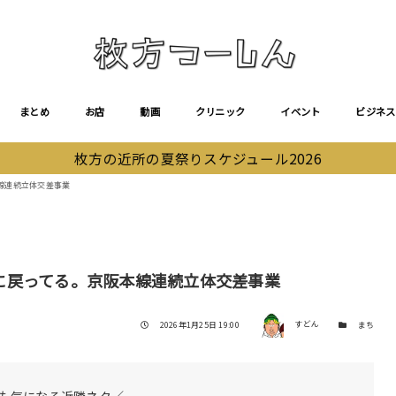
まとめ
お店
動画
クリニック
イベント
ビジネス
枚方の近所の夏祭りスケジュール2026
線連続立体交差事業
に戻ってる。京阪本線連続立体交差事業
著者
投稿日
カテゴリー
2026年1月25日 19:00
すどん
まち
も気になる近隣ネタ／