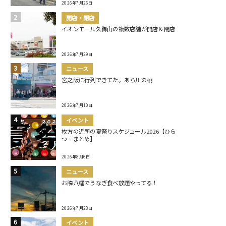
2026年7月26日
開店・閉店
イオンモール久御山の複数店舗が開店＆閉店
2026年7月29日
ニュース
宮之阪に行列できてた。あら川の桃
2026年7月10日
イベント
枚方の近所の夏祭りスケジュール2026【ひら
つーまとめ】
2026年8月6日
ニュース
お隣八幡でうなぎ食べ放題やってる！
2026年7月23日
イベント