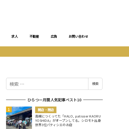
求人
不動産
広告
お問い合わせ
検
検索
索
ひらつー月間人気記事ベスト10
開店・閉店
高槻につくってた「HALO, patissier KAORU
YOSHIDA」がオープンしてる。シロモト出身
世界3位パティシエのお店