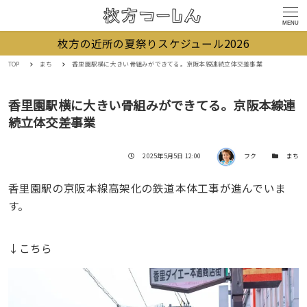
MENU
枚方の近所の夏祭りスケジュール2026
TOP
まち
香里園駅横に大きい骨組みができてる。京阪本線連続立体交差事業
香里園駅横に大きい骨組みができてる。京阪本線連
続立体交差事業
著者
投稿日
カテゴリー
2025年5月5日 12:00
フク
まち
香里園駅の京阪本線高架化の鉄道本体工事が進んでいま
す。
↓こちら