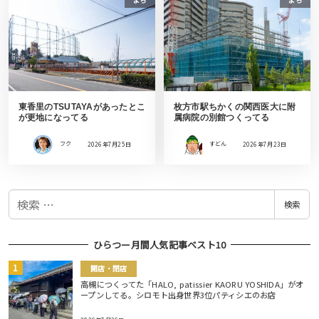
東香里のTSUTAYAがあったとこ
枚方市駅ちかくの関西医大に附
が更地になってる
属病院の別館つくってる
フク
2026年7月25日
すどん
2026年7月23日
検
検索
索
ひらつー月間人気記事ベスト10
開店・閉店
高槻につくってた「HALO, patissier KAORU YOSHIDA」がオ
ープンしてる。シロモト出身世界3位パティシエのお店