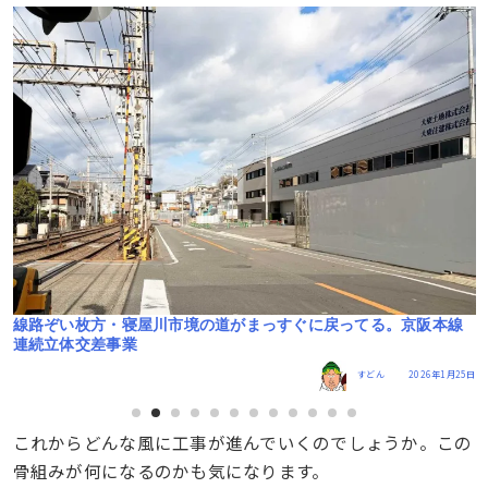
線
香里園仮駅舎への連絡通路ができてきてる。京阪本線連続立体交
差事業
5日
すどん
2025年11月25日
これからどんな風に工事が進んでいくのでしょうか。この
骨組みが何になるのかも気になります。