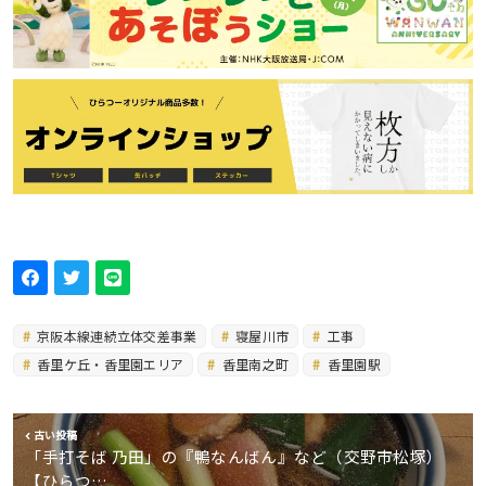
京阪本線連続立体交差事業
寝屋川市
工事
香里ケ丘・香里園エリア
香里南之町
香里園駅
古い投稿
「手打そば 乃田」の『鴨なんばん』など（交野市松塚）
【ひらつ…