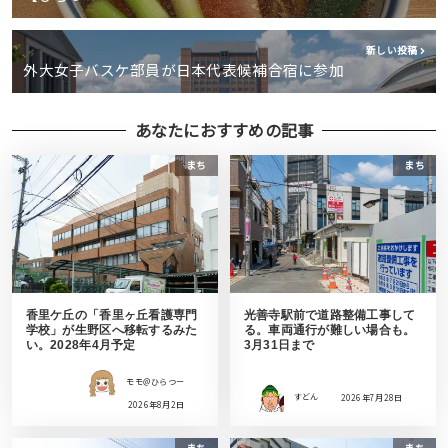
新しい投稿
外大女子バスケ部員が日本代表候補合宿に参加
あなたにおすすめの記事
まち
まち
香里ケ丘の「香里ヶ丘看護専門
光善寺駅前で道路整備工事して
学校」が生野区へ移転するみた
る。車両通行が難しい場合も。
い。2028年4月予定
3月31日まで
モモ＠ひらつー
すどん
2026年7月28日
2026年8月2日
まち
まち