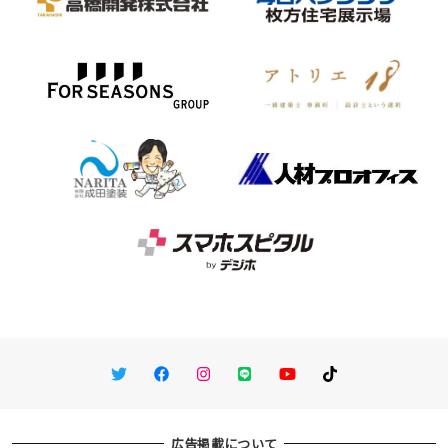
Twitter
Facebook
Instagram
LINE
You Tube
TikTok
広告掲載について