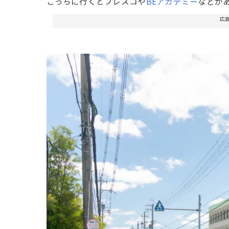
こっちに行くとフレスコや
BEアカデミー
などが
広