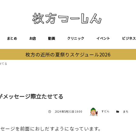
まとめ
お店
動画
クリニック
イベント
ビジネス
枚方の近所の夏祭りスケジュール2026
せてる
がメッセージ際立たせてる
著者
投稿日
カテゴリー
2024年5月31日 19:00
すどん
まち
セージを前面におしだすようになっています。