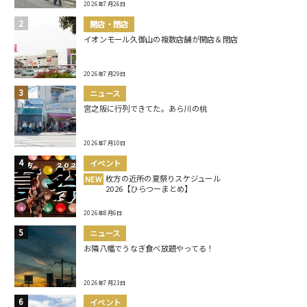
2026年7月26日
開店・閉店
イオンモール久御山の複数店舗が開店＆閉店
2026年7月29日
ニュース
宮之阪に行列できてた。あら川の桃
2026年7月10日
イベント
枚方の近所の夏祭りスケジュール
NEW
2026【ひらつーまとめ】
2026年8月6日
ニュース
お隣八幡でうなぎ食べ放題やってる！
2026年7月23日
イベント