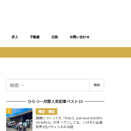
求人
不動産
広告
お問い合わせ
検
検索
索
ひらつー月間人気記事ベスト10
開店・閉店
高槻につくってた「HALO, patissier KAORU
YOSHIDA」がオープンしてる。シロモト出身
世界3位パティシエのお店