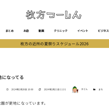
まとめ
お店
動画
クリニック
イベント
ビジネス
枚方の近所の夏祭りスケジュール2026
地になってる
著者
投稿日
更新日
カテゴリー
2024年2月20日 10:00
2024年2月21日 11:31
すどん
まち
公園が更地になっています。