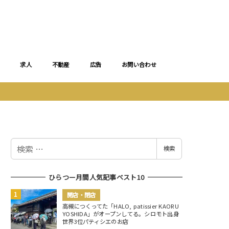
求人
不動産
広告
お問い合わせ
検
検索
索
ひらつー月間人気記事ベスト10
開店・閉店
高槻につくってた「HALO, patissier KAORU
YOSHIDA」がオープンしてる。シロモト出身
世界3位パティシエのお店