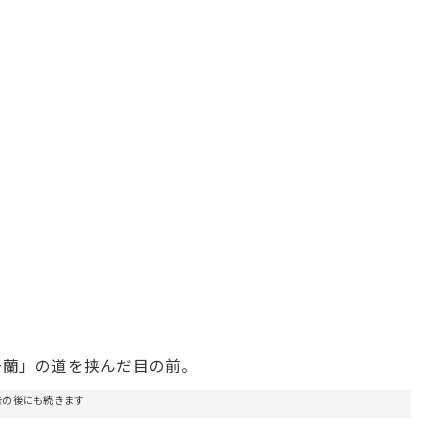
一蘭」の道を挟んだ目の前。
告の後にも続きます