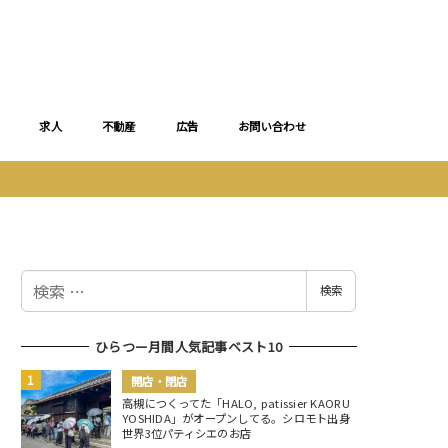
求人
不動産
広告
お問い合わせ
検
検索
索
ひらつー月間人気記事ベスト10
開店・閉店
高槻につくってた「HALO, patissier KAORU
YOSHIDA」がオープンしてる。シロモト出身
世界3位パティシエのお店