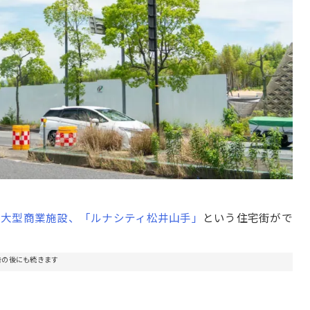
や
大型商業施設、「ルナシティ松井山手」
という住宅街がで
告の後にも続きます