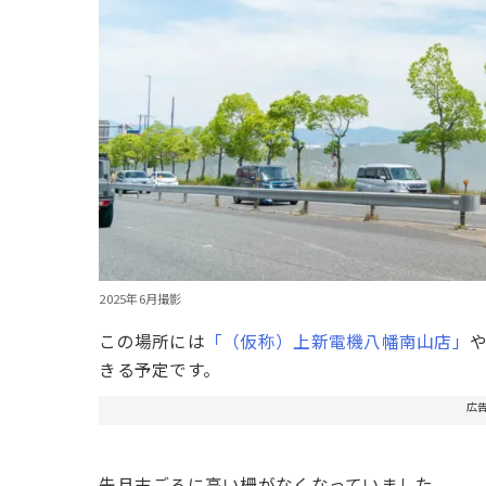
2025年6月撮影
この場所には
「（仮称）上新電機八幡南山店」
きる予定です。
広
先月末ごろに高い柵がなくなっていました。