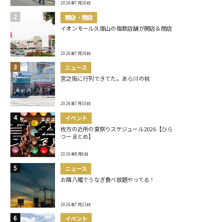
2026年7月26日
開店・閉店
イオンモール久御山の複数店舗が開店＆閉店
2026年7月29日
ニュース
宮之阪に行列できてた。あら川の桃
2026年7月10日
イベント
枚方の近所の夏祭りスケジュール2026【ひら
つーまとめ】
2026年8月6日
ニュース
お隣八幡でうなぎ食べ放題やってる！
2026年7月23日
イベント