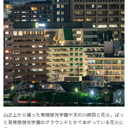
山之上から撮った常翔啓光学園や天の川病院と花火。ぱっ
と見常翔啓光学園のグラウンドとかであがっている花火に