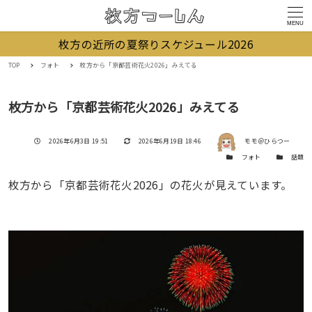
MENU
枚方の近所の夏祭りスケジュール2026
TOP
フォト
枚方から「京都芸術花火2026」みえてる
枚方から「京都芸術花火2026」みえてる
著者
投稿日
更新日
2026年6月3日 19:51
2026年6月19日 18:46
モモ＠ひらつー
カテゴリー
カテゴリー
フォト
話題
枚方から「京都芸術花火2026」の花火が見えています。