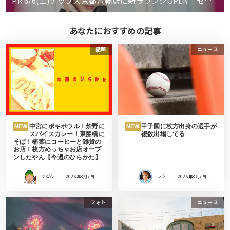
PR 6/6(土)ナップス京都八幡店に新ラウンジOPEN！セ…
あなたにおすすめの記事
話題
ニュース
中宮にポキボウル！禁野に
甲子園に枚方出身の選手が
NEW
NEW
スパイスカレー！東船橋に
複数出場してる
そば！楠葉にコーヒーと雑貨の
お店！枚方めっちゃお店オープ
ンしたやん【今週のひらかた】
すどん
2026年8月7日
フク
2026年8月7日
フォト
ニュース