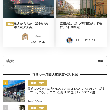
枚方から見た「2026びわ
京都のはちみつ専門店がくずモ
NEW
湖大花火大会」
に。3日間限定
モモ＠ひらつー
フク
2026年8月6日
2026年8月6日
検
検索
索
ひらつー月間人気記事ベスト10
開店・閉店
高槻につくってた「HALO, patissier KAORU YOSHIDA」がオ
ープンしてる。シロモト出身世界3位パティシエのお店
2026年7月26日
開店・閉店