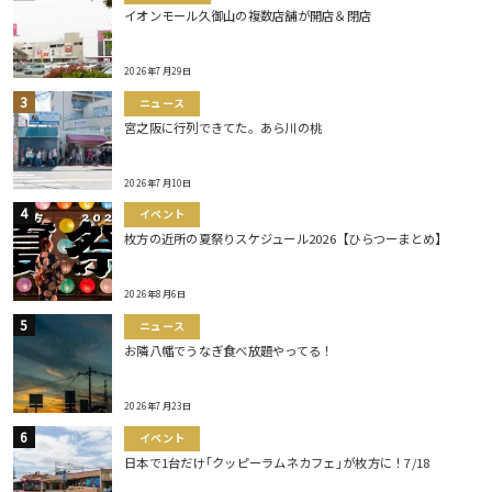
イオンモール久御山の複数店舗が開店＆閉店
2026年7月29日
ニュース
宮之阪に行列できてた。あら川の桃
2026年7月10日
イベント
枚方の近所の夏祭りスケジュール2026【ひらつーまとめ】
2026年8月6日
ニュース
お隣八幡でうなぎ食べ放題やってる！
2026年7月23日
イベント
日本で1台だけ｢クッピーラムネカフェ｣が枚方に！7/18