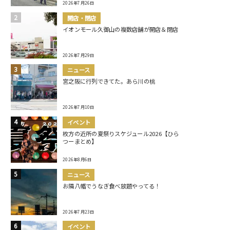
2026年7月26日
開店・閉店
イオンモール久御山の複数店舗が開店＆閉店
2026年7月29日
ニュース
宮之阪に行列できてた。あら川の桃
2026年7月10日
イベント
枚方の近所の夏祭りスケジュール2026【ひら
つーまとめ】
2026年8月6日
ニュース
お隣八幡でうなぎ食べ放題やってる！
2026年7月23日
イベント