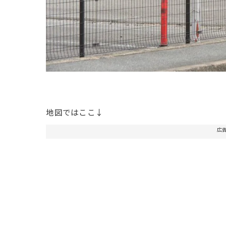
地図ではここ↓
広