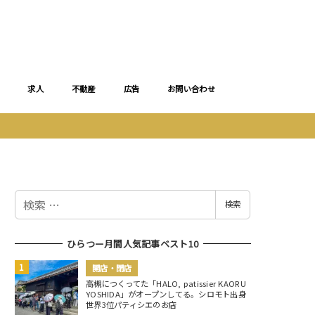
求人
不動産
広告
お問い合わせ
検
検索
索
ひらつー月間人気記事ベスト10
開店・閉店
高槻につくってた「HALO, patissier KAORU
YOSHIDA」がオープンしてる。シロモト出身
世界3位パティシエのお店