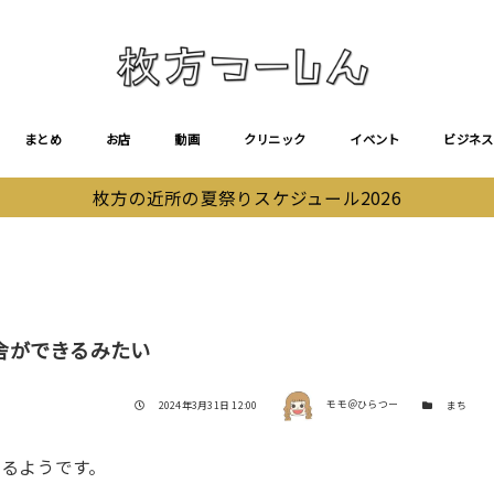
まとめ
お店
動画
クリニック
イベント
ビジネス
枚方の近所の夏祭りスケジュール2026
舎ができるみたい
著者
投稿日
カテゴリー
2024年3月31日 12:00
モモ＠ひらつー
まち
るようです。