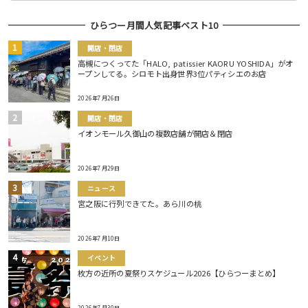
ひらつー月間人気記事ベスト10
開店・閉店
高槻につくってた「HALO, patissier KAORU YOSHIDA」がオ
ープンしてる。シロモト出身世界3位パティシエのお店
2026年7月26日
開店・閉店
イオンモール久御山の複数店舗が開店＆閉店
2026年7月29日
ニュース
宮之阪に行列できてた。あら川の桃
2026年7月10日
イベント
枚方の近所の夏祭りスケジュール2026【ひらつーまとめ】
2026年7月30日