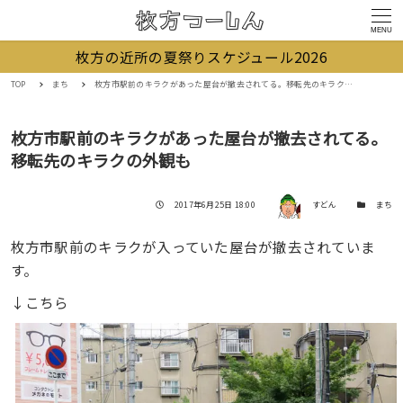
MENU
枚方の近所の夏祭りスケジュール2026
TOP
まち
枚方市駅前のキラクがあった屋台が撤去されてる。移転先のキラクの外観も
枚方市駅前のキラクがあった屋台が撤去されてる。
移転先のキラクの外観も
著者
投稿日
カテゴリー
2017年6月25日 18:00
すどん
まち
枚方市駅前のキラクが入っていた屋台が撤去されていま
す。
↓こちら