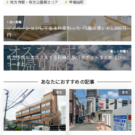
枚方市駅・枚方公園駅エリア
甲斐田町
古い投稿
リノベーションして生まれ変わった『5層の家』が1,000万
円…
新しい投稿
枚方市民がオススメする日帰り旅行スポットまとめ【ひら
つーまと…
あなたにおすすめの記事
まち
まち