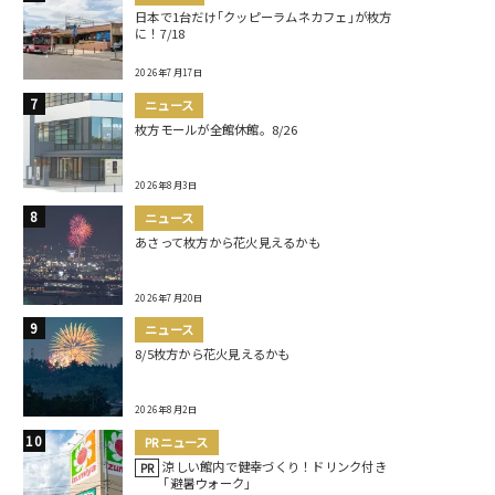
日本で1台だけ｢クッピーラムネカフェ｣が枚方
に！7/18
2026年7月17日
ニュース
枚方モールが全館休館。8/26
2026年8月3日
ニュース
あさって枚方から花火見えるかも
2026年7月20日
ニュース
8/5枚方から花火見えるかも
2026年8月2日
PRニュース
涼しい館内で健幸づくり！ドリンク付き
PR
｢避暑ウォーク｣