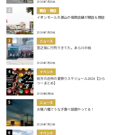
2026年7月26日
開店・閉店
イオンモール久御山の複数店舗が開店＆閉店
2026年7月29日
ニュース
宮之阪に行列できてた。あら川の桃
2026年7月10日
イベント
枚方の近所の夏祭りスケジュール2026【ひら
つーまとめ】
2026年8月6日
ニュース
お隣八幡でうなぎ食べ放題やってる！
2026年7月23日
イベント