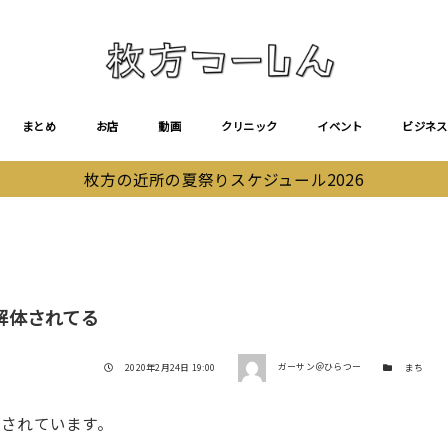
まとめ
お店
動画
クリニック
イベント
ビジネス
枚方の近所の夏祭りスケジュール2026
解体されてる
著者
投稿日
カテゴリー
2020年2月24日 19:00
ガーサン＠ひらつー
まち
されています。