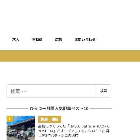
求人
不動産
広告
お問い合わせ
検
検索
索
ひらつー月間人気記事ベスト10
開店・閉店
高槻につくってた「HALO, patissier KAORU
YOSHIDA」がオープンしてる。シロモト出身
世界3位パティシエのお店