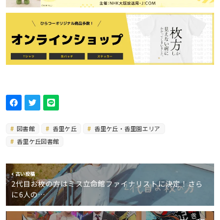
図書館
香里ケ丘
香里ケ丘・香里園エリア
香里ケ丘図書館
古い投稿
2代目お枚の方はミス立命館ファイナリストに決定！さら
に6人の…