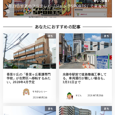
新しい投稿
2月23日放送のフジテレビ「ジャンクSPORTS」で東海大
仰…
あなたにおすすめの記事
まち
まち
香里ケ丘の「香里ヶ丘看護専門
光善寺駅前で道路整備工事して
学校」が生野区へ移転するみた
る。車両通行が難しい場合も。
い。2028年4月予定
3月31日まで
モモ＠ひらつー
すどん
2026年7月28日
2026年8月2日
まち
まち