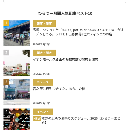
ひらつー月間人気記事ベスト10
開店・閉店
高槻につくってた「HALO, patissier KAORU YOSHIDA」がオ
ープンしてる。シロモト出身世界3位パティシエのお店
2026年7月26日
開店・閉店
イオンモール久御山の複数店舗が開店＆閉店
2026年7月29日
ニュース
宮之阪に行列できてた。あら川の桃
2026年7月10日
イベント
枚方の近所の夏祭りスケジュール2026【ひらつーまと
NEW
め】