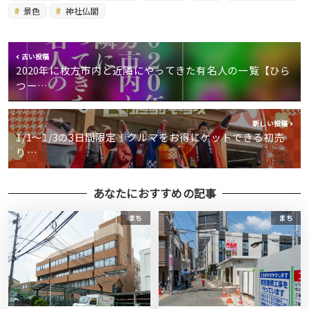
景色
神社仏閣
古い投稿
2020年に枚方市内と近隣にやってきた有名人の一覧【ひら
つー…
新しい投稿
1/1〜1/3の3日間限定！クルマをお得にゲットできる初売
り…
あなたにおすすめの記事
まち
まち