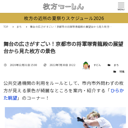
MENU
枚方の近所の夏祭りスケジュール2026
TOP
まち
舞台の広さがすごい！京都市の将軍塚青龍殿の展望台から見た枚方の景色
舞台の広さがすごい！京都市の将軍塚青龍殿の展望
台から見た枚方の景色
著者
投稿日
更新日
カテゴリー
2020年12月31日 15:00
2022年7月30日 19:22
すどん
まち
カテゴリー
特集
公共交通機関の利用をルールとして、市内市外問わずの枚
方が見える景色が綺麗なところを案内・紹介する「
ひらか
た眺望
」のコーナー！