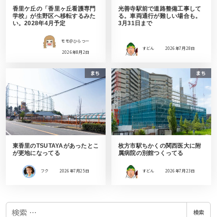
香里ケ丘の「香里ヶ丘看護専門
光善寺駅前で道路整備工事して
学校」が生野区へ移転するみた
る。車両通行が難しい場合も。
い。2028年4月予定
3月31日まで
モモ＠ひらつー
すどん
2026年7月28日
2026年8月2日
まち
まち
東香里のTSUTAYAがあったとこ
枚方市駅ちかくの関西医大に附
が更地になってる
属病院の別館つくってる
フク
2026年7月25日
すどん
2026年7月23日
検
検索
索