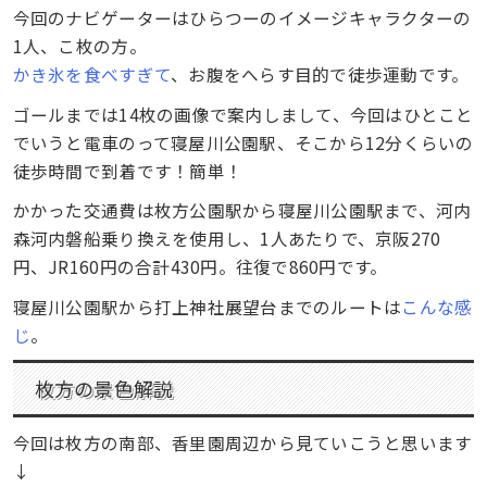
今回のナビゲーターはひらつーのイメージキャラクターの
1人、こ枚の方。
かき氷を食べすぎて
、お腹をへらす目的で徒歩運動です。
ゴールまでは14枚の画像で案内しまして、今回はひとこと
でいうと電車のって寝屋川公園駅、そこから12分くらいの
徒歩時間で到着です！簡単！
かかった交通費は枚方公園駅から寝屋川公園駅まで、河内
森河内磐船乗り換えを使用し、1人あたりで、京阪270
円、JR160円の合計430円。往復で860円です。
寝屋川公園駅から打上神社展望台までのルートは
こんな感
じ
。
枚方の景色解説
今回は枚方の南部、香里園周辺から見ていこうと思います
↓