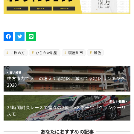
こ枚の方
ひらかた眺望
寝屋川市
景色
古い投稿
枚方市内で人口の増えてる地区、減ってる地区ランキング
2020
新しい投稿
24時間耐久レースで堂々の2位！eスポーツ『グランツーリ
スモ…
あなたにおすすめの記事