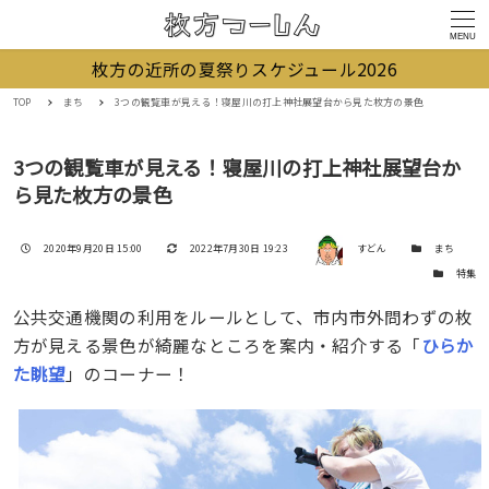
MENU
枚方の近所の夏祭りスケジュール2026
TOP
まち
3つの観覧車が見える！寝屋川の打上神社展望台から見た枚方の景色
3つの観覧車が見える！寝屋川の打上神社展望台か
ら見た枚方の景色
著者
投稿日
更新日
カテゴリー
2020年9月20日 15:00
2022年7月30日 19:23
すどん
まち
カテゴリー
特集
公共交通機関の利用をルールとして、市内市外問わずの枚
方が見える景色が綺麗なところを案内・紹介する「
ひらか
た眺望
」のコーナー！