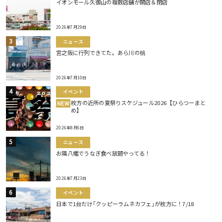
イオンモール久御山の複数店舗が開店＆閉店
2026年7月29日
ニュース
宮之阪に行列できてた。あら川の桃
2026年7月10日
イベント
枚方の近所の夏祭りスケジュール2026【ひらつーまと
NEW
め】
2026年8月6日
ニュース
お隣八幡でうなぎ食べ放題やってる！
2026年7月23日
イベント
日本で1台だけ｢クッピーラムネカフェ｣が枚方に！7/18