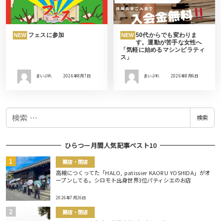
フェスに参加
50代からでも変わりま
NEW
NEW
す。運動が苦手な女性へ
「気軽に始めるマシンピラティ
ス」
まいぷれ
2026年8月7日
まいぷれ
2026年8月6日
検
検索
索
ひらつー月間人気記事ベスト10
開店・閉店
高槻につくってた「HALO, patissier KAORU YOSHIDA」がオ
ープンしてる。シロモト出身世界3位パティシエのお店
2026年7月26日
開店・閉店