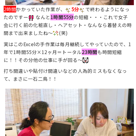
2時間
かかっていた作業が、
5分
で終わるようになっ
たのですー
なんと
1時間55分
の短縮・・・これで女子
会に行く前の化粧直し・ヘアセット・なんなら着替えの時
間まで出来ましたね〜
(笑)
実はこのExcelの手作業は毎月継続してやっていたので、1
年で1時間55分×12ヶ月＝トータル
23時間
も時間短縮
に！！その分他の仕事に手が回る〜
打ち間違いや貼付け間違いなどの人為的ミスもなくなっ
て、まさに一石二鳥！！