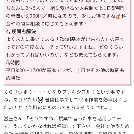
どん削っていくので人によって金額は変わってきます。
ちなみに2〜5人で一緒に受ける少人数制だと1日5時間
の単価が3,000円／時になるので、少しお得ですね
料
金や時間は相談に応じてもらえます！
4, 疑問も解決
よく求人に書いてある「Excel基本が出来る人」の基本
ってどの程度なん！？って思いますよね。 どのくらい
わかっていればいいのか、なども教えてもらえます。
5,時間
平日9:30〜17:00が基本ですが、土日やその他の時間も
応相談。
くら「つまり・・・かなりフレキシブル！という事です
ね。ありがたい
普段仕事でしている作業を効率良くし
たい！という相談にものってもらえそうですね。」
當座さん 「そうですね、授業で習った事を活用してみ
て、うまくいかなければ相談して下さい。会社で使うため
のExcel資料の組み直しなど、自分で相談して解決できる