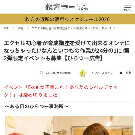
MENU
枚方の近所の夏祭りスケジュール2026
TOP
広告
エクセル初心者が育成講座を受けて出来るオンナになっちゃった!?なんといつもの作業が24分の1に!第2弾限定イベントも募集【ひらつー広告】
エクセル初心者が育成講座を受けて出来るオンナに
なっちゃった!?なんといつもの作業が24分の1に!第
2弾限定イベントも募集【ひらつー広告】
著者
投稿日
カテゴリー
2016年1月5日 08:00
ひらつースタッフ
広告
イベント「Excel女子集まれ！あなたのレベルチェッ
ク！」は締め切りました！
〜ある日のひらつー事務所〜