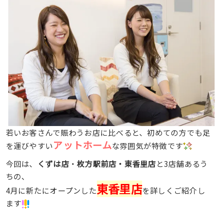
若いお客さんで賑わうお店に比べると、初めての方でも足
アットホーム
を運びやすい
な雰囲気が特徴です
今回は、
くずは店
・
枚方駅前店・東香里店
と3店舗あるう
ちの、
東香里店
4月に新たにオープンした
を詳しくご紹介し
ます