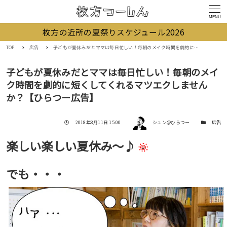
MENU
枚方の近所の夏祭りスケジュール2026
TOP
広告
子どもが夏休みだとママは毎日忙しい！毎朝のメイク時間を劇的に短くしてくれるマツエクしませんか？【ひらつー広告】
子どもが夏休みだとママは毎日忙しい！毎朝のメイ
ク時間を劇的に短くしてくれるマツエクしません
か？【ひらつー広告】
著者
投稿日
カテゴリー
2018年8月11日 15:00
シュン@ひらつー
広告
楽しい楽しい夏休み〜♪
でも・・・