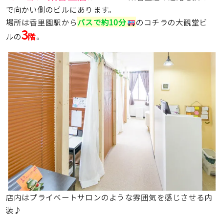
で向かい側のビルにあります。
場所は香里園駅から
バスで約10分
のコチラの大観堂ビ
3
ルの
階
。
店内はプライベートサロンのような雰囲気を感じさせる内
装♪