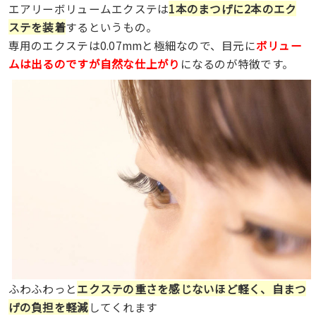
エアリーボリュームエクステは
1本のまつげに2本のエク
ステを装着
するというもの。
専用のエクステは0.07mmと極細なので、目元に
ボリュー
ムは出るのですが自然な仕上がり
になるのが特徴です。
ふわふわっと
エクステの重さを感じないほど軽く、自まつ
げの負担を軽減
してくれます