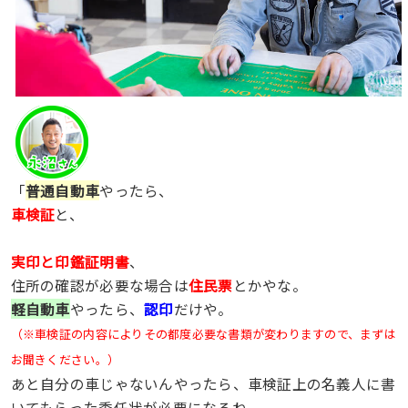
「
普通自動車
やったら、
車検証
と、
実印と印鑑証明書
、
住所の確認が必要な場合は
住民票
とかやな。
軽自動車
やったら、
認印
だけや。
（※車検証の内容によりその都度必要な書類が変わりますので、まずは
お聞きください。）
あと自分の車じゃないんやったら、車検証上の名義人に書
いてもらった委任状が必要になるね。