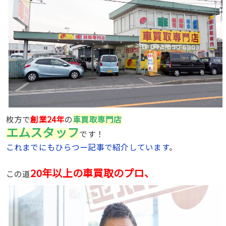
枚方で
創業24年
の
車買取専門店
エムスタッフ
です！
これまでにもひらつー記事で紹介しています
。
20年以上の車買取のプロ、
この道