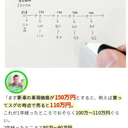
150万円
「まず
新車の車両価格が
とすると、例えば
買っ
110万円
てスグの時点で売ると
。
これが1年経ったところでおそらく
100万〜110万円
ぐら
い。
2年経ったところで
80万〜90万円
。