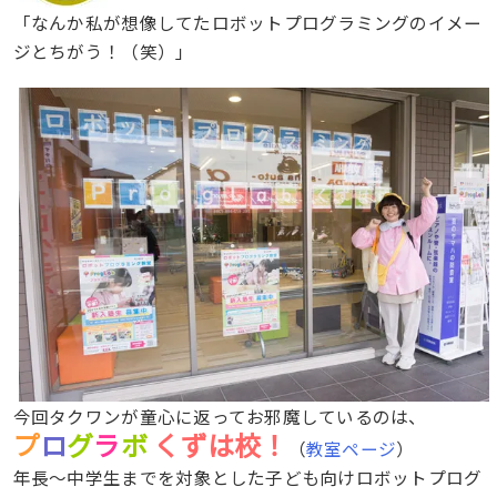
「なんか私が想像してたロボットプログラミングのイメー
ジとちがう！（笑）」
今回タクワンが童心に返ってお邪魔しているのは、
プ
ロ
グ
ラ
ボ
くずは校！
（
教室ページ
）
年長〜中学生までを対象とした子ども向けロボットプログ