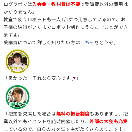
ログラボでは
入会金・教材費は不要
で受講費以外の費用は
かかりません。
教室で使うロボットも一人1台ずつ用意しているので、お
子様の納得がいくまでロボット制作にうちこむことができ
ますよ。
受講費について詳しく知りたい方は
こちら
をどうぞ」
「良かった。それなら安心です
」
「授業を欠席した場合は
無料の振替制度
もありますし、授
業以外でもイベントを随時開催したり、
外部の大会も充実
しているので、自らの力を試す場がたくさんあります！」