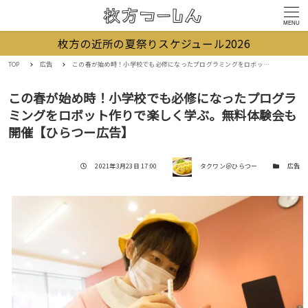
MENU
枚方の近所の夏祭りスケジュール2026
TOP
広告
この春が始め時！小学校でも必修になったプログラミングをロボット作りで楽しく学ぶ。無料体験会も開催【ひらつー広告】
この春が始め時！小学校でも必修になったプログラ
ミングをロボット作りで楽しく学ぶ。無料体験会も
開催【ひらつー広告】
著者
投稿日
カテゴリー
2021年3月23日 17:00
タクワン＠ひらつー
広告