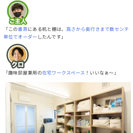
「この
書斎
にある机と棚は、
高さから奥行きまで数センチ
単位でオーダー
したんです」
「趣味部屋兼用の
在宅ワークスペース
！いいなぁ〜」