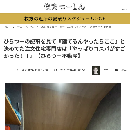
MENU
枚方の近所の夏祭りスケジュール2026
TOP
広告
ひらつーの記事を見て『建てるんやったらここ』と決めてた注文住宅専門店は『やっぱりコスパがすごかった！！』【ひらつー不動産】
ひらつーの記事を見て『建てるんやったらここ』と
決めてた注文住宅専門店は『やっぱりコスパがすご
かった！！』【ひらつー不動産】
著者
投稿日
更新日
カテゴリー
2021年2月12日 07:00
2023年3月4日 00:57
クロ
広告