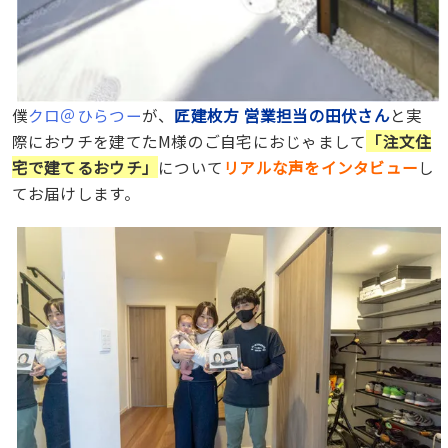
僕
クロ＠ひらつー
が、
匠建枚方 営業担当の田伏さん
と実
際におウチを建てたM様のご自宅におじゃまして
「注文住
宅で建てるおウチ」
について
リアルな声をインタビュー
し
てお届けします。