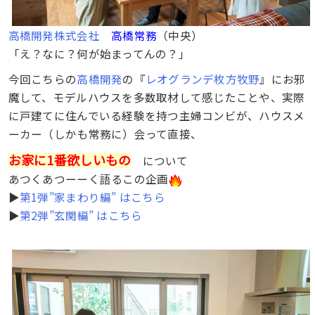
高橋開発株式会社
高橋常務
（中央）
「え？なに？何が始まってんの？」
今回こちらの
高橋開発
の『
レオグランデ枚方牧野
』にお邪
魔して、モデルハウスを多数取材して感じたことや、実際
に戸建てに住んでいる経験を持つ主婦コンビが、ハウスメ
ーカー（しかも常務に）会って直接、
お家に1番欲しいもの
について
あつくあつーーく語るこの企画
▶︎
第1弾”家まわり編” はこちら
▶︎
第2弾”玄関編” はこちら