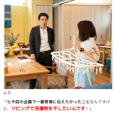
ふろ
「私
今回の企画で一番常務に伝えたかったこと
なんですけ
リビングで洗濯物を干したいんです
ど、
！」