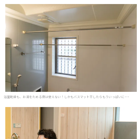
浴室乾燥も、お湯をためる夜は使えない！しかもバスマット干したらもういっぱいに･･･