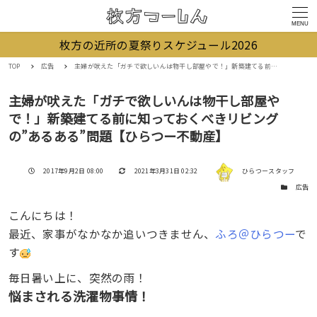
MENU
枚方の近所の夏祭りスケジュール2026
TOP
広告
主婦が吠えた「ガチで欲しいんは物干し部屋やで！」新築建てる前に知っておくべきリビングの”あるある”問題【ひらつー不動産】
主婦が吠えた「ガチで欲しいんは物干し部屋や
で！」新築建てる前に知っておくべきリビング
の”あるある”問題【ひらつー不動産】
著者
投稿日
更新日
2017年9月2日 08:00
2021年3月31日 02:32
ひらつースタッフ
カテゴリー
広告
こんにちは！
最近、家事がなかなか追いつきません、
ふろ＠ひらつー
で
す
毎日暑い上に、突然の雨！
悩まされる洗濯物事情！