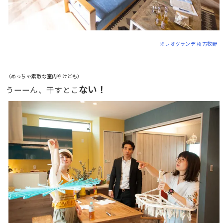
※レオグランデ 枚方牧野
（めっちゃ素敵な室内やけども）
ない！
うーーん、干すとこ