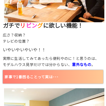
ガチで
リ
ビン
グ
に欲しい機能！
広さ？収納？
テレビの位置？
いやいやいやいや！！
実際に生活してみてあったら便利やのに！と思うのは、
意外なもの
モデルハウス見学だけでは分からない、
。
家事で1番困ることって実は･･･