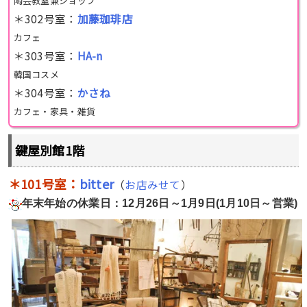
陶芸教室兼ショップ
＊302号室：
加藤珈琲店
カフェ
＊303号室：
HA-n
韓国コスメ
＊304号室：
かさね
カフェ・家具・雑貨
鍵屋別館1階
＊101号室：
bitter
（
お店みせて
）
年末年始の休業日：12月26日～1月9日(1月10日～営業)