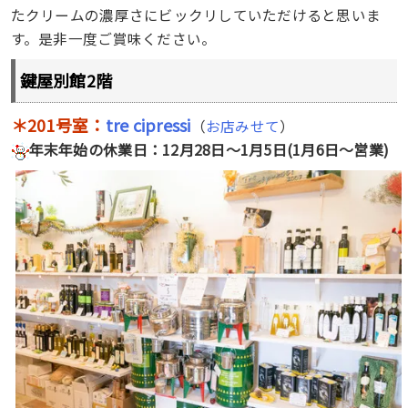
たクリームの濃厚さにビックリしていただけると思いま
す。是非一度ご賞味ください。
鍵屋別館2階
＊201号室：
tre cipressi
（
お店みせて
）
年末年始の休業日：12月28日～1月5日(1月6日～営業)