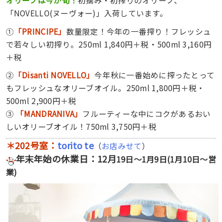
オリーブは今が旬！
初摘み・初搾りのオリーブ、
「NOVELLO(
ヌーヴォー)」入荷しています。
①
「PRINCIPE」
数量限定！今年の一番搾り！フレッシュ
で若々しい初搾り。250ml 1,840円＋税・500ml 3,160円
＋税
②
「Disanti NOVELLO」
今年秋に一番始めに搾ったとって
もフレッシュなオリーブオイル。250ml 1,800円＋税・
500ml 2,900円＋税
③
「MANDRANIVA」
フルーティーな中にコクがあるおい
しいオリーブオイル！7
50ml 3,750円＋税
＊202号室：
torito te
（
お店みせて
）
年末年始の休業日：12月
19日～1月9日(1月10日～営
業)