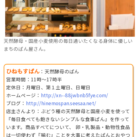
天然酵母・国産小麦使用の毎日通いたくなる身体に優しい
まちのぱん屋さん。
ひねもすぱん
：天然酵母のぱん
営業時間：11時〜17時半
定休日：月曜日、第１土曜日、日曜日
ホームページ：
http://xn--88jwbnb5fye.com/
ブログ：
http://hinemospan.seesaa.net/
店主さんより：ぶどう種の天然酵母と国産小麦を使って
『毎日食べても飽きないシンプルな食事ぱん』を作って
います。商品すべてについて、 卵・乳製品・動物性食品
は一切使わず『噛む』ことを大事に考えたぱんとおやつ