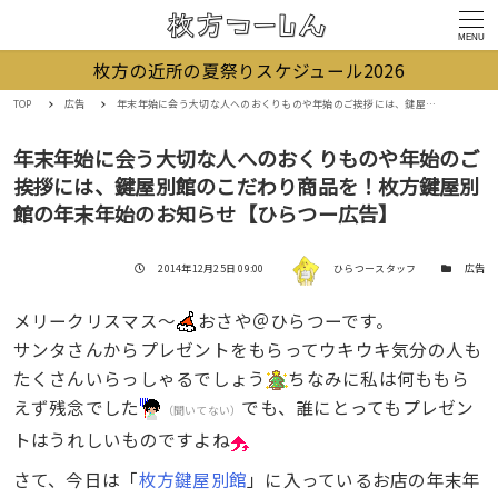
MENU
枚方の近所の夏祭りスケジュール2026
TOP
広告
年末年始に会う大切な人へのおくりものや年始のご挨拶には、鍵屋別館のこだわり商品を！枚方鍵屋別館の年末年始のお知らせ【ひらつー広告】
年末年始に会う大切な人へのおくりものや年始のご
挨拶には、鍵屋別館のこだわり商品を！枚方鍵屋別
館の年末年始のお知らせ【ひらつー広告】
著者
投稿日
カテゴリー
2014年12月25日 09:00
ひらつースタッフ
広告
メリークリスマス〜
おさや＠ひらつーです。
サンタさんからプレゼントをもらってウキウキ気分の人も
たくさんいらっしゃるでしょう
ちなみに私は何ももら
えず残念でした
でも、誰にとってもプレゼン
（聞いてない）
トはうれしいものですよね
さて、今日は「
枚方鍵屋別館
」に入っているお店の年末年