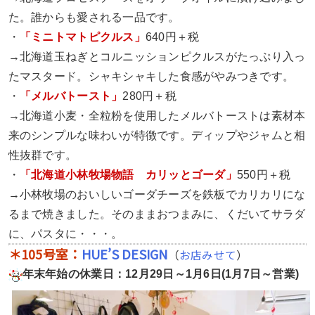
た。誰からも愛される一品です。
・
「ミニトマトピクルス」
640円＋税
→北海道玉ねぎとコルニッションピクルスがたっぷり入っ
たマスタード。シャキシャキした食感がやみつきです。
・
「メルバトースト」
280円＋税
→北海道小麦・全粒粉を使用したメルバトーストは素材本
来のシンプルな味わいが特徴です。ディップやジャムと相
性抜群です。
・
「北海道小林牧場物語 カリッとゴーダ」
550円＋税
→小林牧場のおいしいゴーダチーズを鉄板でカリカリにな
るまで焼きました。そのままおつまみに、くだいてサラダ
に、パスタに・・・。
＊105号室：
HUE’S DESIGN
（
お店みせて
）
年末年始の休業日：12月29日～1月6日(1月7日～営業)