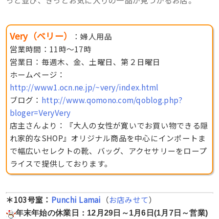
っと並び、きっとお気に入りの一品が見つかるお店。
Very（ベリー）
：婦人用品
営業時間：11時〜17時
営業日：毎週木、金、土曜日、第２日曜日
ホームページ：
http://www1.ocn.ne.jp/~very/index.html
ブログ：
http://www.qomono.com/qoblog.php?
bloger=VeryVery
店主さんより：『大人の女性が寛いでお買い物できる隠
れ家的なSHOP』オリジナル商品を中心にインポートま
で幅広いセレクトの靴、バッグ、アクセサリーをロープ
ライスで提供しております。
＊103号室：
Punchi Lamai
（
お店みせて
）
年末年始の休業日：12月29日～1月6日(1月7日～営業)