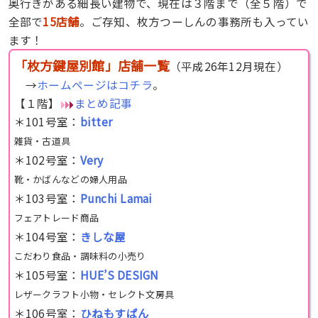
奥行きがある細長い建物で、現在は３階まで（全５階）で
全部で
15店舗
。ご存知、枚方つーしんの事務所も入ってい
ます！
「枚方鍵屋別館」店舗一覧
（平成26年12月現在）
→
ホームページはコチラ
。
【１階】
まとめ記事
＊101号室：
bitter
雑貨・古道具
＊102号室：
Very
靴・かばんなどの婦人用品
＊103号室：
Punchi Lamai
フェアトレード商品
＊104号室：
きしな屋
こだわり食品・調味料の小売り
＊105号室：
HUE’S DESIGN
レザークラフト小物・セレクト文房具
＊106号室：
ひねもすぱん