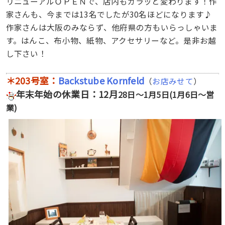
リニューアルＯＰＥＮで、店内もガラッと変わります！作
家さんも、今までは13名でしたが30名ほどになります♪
作家さんは大阪のみならず、他府県の方もいらっしゃいま
す。はんこ、布小物、紙物、アクセサリーなど。是非お越
し下さい！
＊203号室：
Backstube Kornfeld
（
お店みせて
）
年末年始の休業日：12月
28日～1月5日(1月6日～営
業)