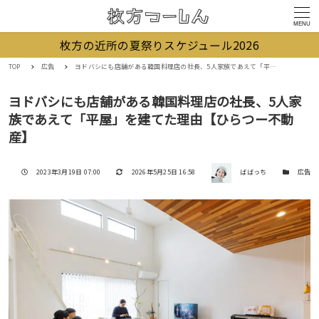
MENU
枚方の近所の夏祭りスケジュール2026
TOP
広告
ヨドバシにも店舗がある韓国料理店の社長、5人家族であえて「平屋」を建てた理由【ひらつー不動産】
ヨドバシにも店舗がある韓国料理店の社長、5人家
族であえて「平屋」を建てた理由【ひらつー不動
産】
著者
投稿日
更新日
カテゴリー
2023年3月19日 07:00
2026年5月25日 16:58
ばばっち
広告