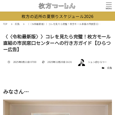
MENU
枚方の近所の夏祭りスケジュール2026
TOP
広告
〈〈令和最新版〉〉コレを見たら完璧！枚方モール直結の市民窓口センターへの行き方ガイド【ひらつー広告】
〈〈令和最新版〉〉コレを見たら完璧！枚方モール
直結の市民窓口センターへの行き方ガイド【ひらつ
ー広告】
著者
投稿日
更新日
2025年3月11日 07:00
2025年11月20日 16:31
シュン@ひらつー
カテゴリー
広告
みなさん…