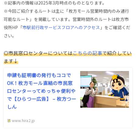
※記事内の情報は2025年3月時点のものとなります。
※今回ご紹介するルートは主に「枚方モール営業時間内のみ通行
可能なルート」を掲載しています。営業時間外のルートは枚方市
役所HP「
市駅前行政サービスフロアへのアクセス
」をご確認くだ
さい。
◎市民窓口センターについては
こちらの記事
で紹介してい
ます↓
申請も証明書の発行もココで
OK！枚方モール直結の市民窓
口センターってめっちゃ便利や
で【ひらつー広告】 – 枚方つー
しん
www.hira2.jp