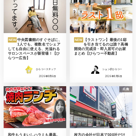
中央図書館のすぐそばに、
【ラストワン】最後の1邸
NEW
NEW
1人でも、複数名でシェア
を引き当てるのは誰？高橋
しても自由に使える、光溢れる
開発の完成済・即入居可のお家
サロンスペースが新登場！【ひ
まとめ【ひらつー不動産】
らつー広告】
ひらつースタッフ
シュン@ひらつー
2026年8月6日
2026年8月6日
グルメ
広告
和牛もうまいしハラミも最高。
枚方の会社が日本で300社だけ