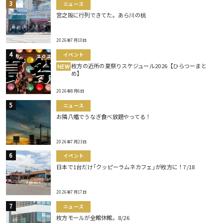
ニュース
宮之阪に行列できてた。あら川の桃
2026年7月10日
イベント
枚方の近所の夏祭りスケジュール2026【ひらつーまと
NEW
め】
2026年8月6日
ニュース
お隣八幡でうなぎ食べ放題やってる！
2026年7月23日
イベント
日本で1台だけ｢クッピーラムネカフェ｣が枚方に！7/18
2026年7月17日
ニュース
枚方モールが全館休館。8/26