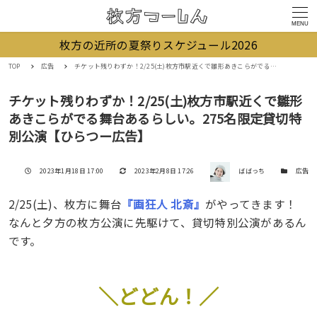
MENU
枚方の近所の夏祭りスケジュール2026
TOP
広告
チケット残りわずか！2/25(土)枚方市駅近くで雛形あきこらがでる舞台あるらしい。275名限定貸切特別公演【ひらつー広告】
チケット残りわずか！2/25(土)枚方市駅近くで雛形
あきこらがでる舞台あるらしい。275名限定貸切特
別公演【ひらつー広告】
著者
投稿日
更新日
カテゴリー
2023年1月18日 17:00
2023年2月8日 17:26
ばばっち
広告
2/25(土)、枚方に舞台
『画狂人 北斎』
がやってきます！
なんと夕方の枚方公演に先駆けて、貸切特別公演があるん
です。
＼どどん！／