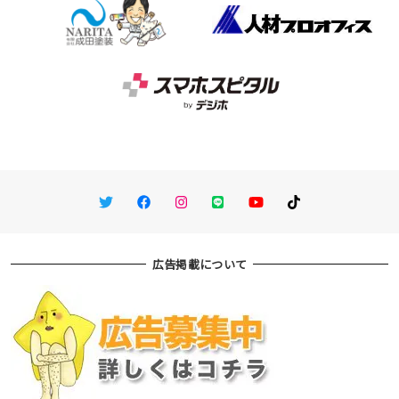
Twitter
Facebook
Instagram
LINE
You Tube
TikTok
広告掲載について