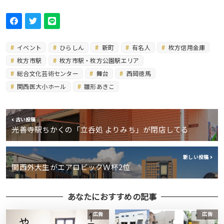
イベント
ひらしん
新町
有名人
枚方信用金庫
枚方市駅
枚方市駅・枚方公園駅エリア
総合文化芸術センター
舞台
西岡徳馬
関西医大小ホール
雛形あきこ
古い投稿
光善寺駅ちかくの「立呑処 よりみち」が閉店してる
新しい投稿
関西外大生がエアロビックＷ杯2位
あなたにおすすめの記事
広告
広告