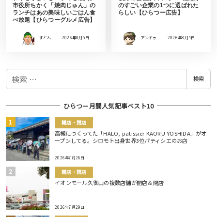
市役所ちかく「焼肉じゅん」の
のすごい企業の1つに選ばれた
ランチはあの美味しいごはん食
らしい【ひらつー広告】
べ放題【ひらつーグルメ広告】
すどん
2026年8月5日
アンドゥ
2026年8月4日
検
検索
索
ひらつー月間人気記事ベスト10
開店・閉店
高槻につくってた「HALO, patissier KAORU YOSHIDA」がオ
ープンしてる。シロモト出身世界3位パティシエのお店
2026年7月26日
開店・閉店
イオンモール久御山の複数店舗が開店＆閉店
2026年7月29日