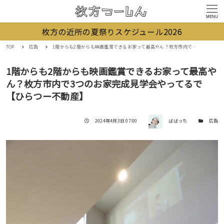
MENU
枚方の近所の夏祭りスケジュール2026
TOP
広告
1階からも2階からも映画鑑賞できるお家って最高やん？枚方市内で3つのお家完成見学会やってるで【ひらつー不動産】
1階からも2階からも映画鑑賞できるお家って最高や
ん？枚方市内で3つのお家完成見学会やってるで
【ひらつー不動産】
著者
投稿日
カテゴリー
2024年4月3日 07:00
ばばっち
広告