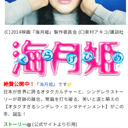
(C)2014映画『海月姫』製作委員会 (C)東村アキコ/講談社
絶賛公開中！
『
海月姫
』です
日本が世界に誇るオタクカルチャーと、シンデレラストー
リーが奇跡の融合。常識を打ち破る、笑いと涙と萌えの
【オタクすぎるシンデレラ・エンタテインメント】がこの
冬、誕生！
ストーリー
(公式サイトより引用)