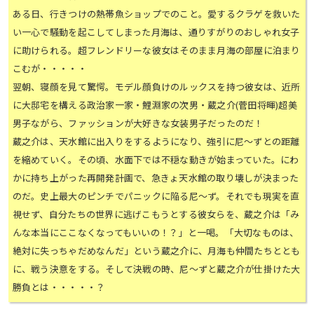
ある日、行きつけの熱帯魚ショップでのこと。愛するクラゲを救いた
い一心で騒動を起こしてしまった月海は、通りすがりのおしゃれ女子
に助けられる。超フレンドリーな彼女はそのまま月海の部屋に泊まり
こむが・・・・・
翌朝、寝顔を見て驚愕。モデル顔負けのルックスを持つ彼女は、近所
に大邸宅を構える政治家一家・鯉淵家の次男・蔵之介(菅田将暉)超美
男子ながら、ファッションが大好きな女装男子だったのだ！
蔵之介は、天水館に出入りをするようになり、強引に尼～ずとの距離
を縮めていく。その頃、水面下では不穏な動きが始まっていた。にわ
かに持ち上がった再開発計画で、急きょ天水館の取り壊しが決まった
のだ。史上最大のピンチでパニックに陥る尼～ず。それでも現実を直
視せず、自分たちの世界に逃げこもうとする彼女らを、蔵之介は「み
んな本当にここなくなってもいいの！？」と一喝。「大切なものは、
絶対に失っちゃだめなんだ」という蔵之介に、月海も仲間たちととも
に、戦う決意をする。そして決戦の時、尼～ずと蔵之介が仕掛けた大
勝負とは・・・・・？