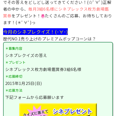
でその答えをどしどし送ってきてください！(☆ﾟ∀ﾟ)正解
者の中から、
毎月3組6名様にシネプレックス枚方劇場鑑
賞券
をプレゼント！
たくさんのご応募、お待ちしており
ます！(＊ﾟ∀ﾟ)っ
今月のシネプレクイズ！(･∀･)
歴代NO.1売り上げのプレミアムポップコーンは？
＊募集内容
シネプレクイズの答え
＊プレゼント
シネプレックス枚方劇場鑑賞券3組6名様
＊応募締切
2015年1月25日(日)
＊応募方法
下記フォームから応募願います