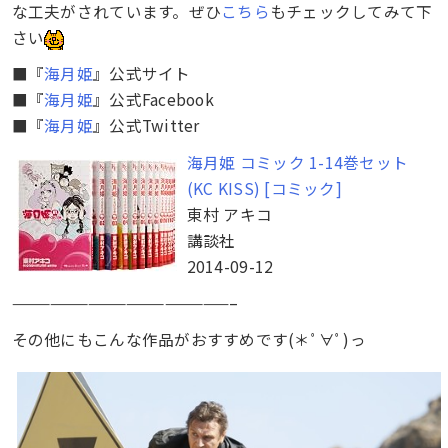
な工夫がされています。ぜひ
こちら
もチェックしてみて下
さい
■『
海月姫
』公式サイト
■『
海月姫
』公式Facebook
■『
海月姫
』公式Twitter
海月姫 コミック 1-14巻セット
(KC KISS) [コミック]
東村 アキコ
講談社
2014-09-12
—————————————————–
その他にもこんな作品がおすすめです(＊ﾟ∀ﾟ)っ