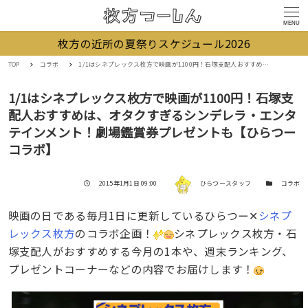
MENU
枚方の近所の夏祭りスケジュール2026
TOP
コラボ
1/1はシネプレックス枚方で映画が1100円！石塚支配人おすすめは、オタクすぎるシンデレラ・エンタテインメント！劇場鑑賞券プレゼントも【ひらつーコラボ】
1/1はシネプレックス枚方で映画が1100円！石塚支
配人おすすめは、オタクすぎるシンデレラ・エンタ
テインメント！劇場鑑賞券プレゼントも【ひらつー
コラボ】
著者
投稿日
カテゴリー
2015年1月1日 09:00
ひらつースタッフ
コラボ
映画の日である毎月1日に更新しているひらつー✕
シネプ
レックス枚方
のコラボ企画！
シネプレックス枚方・石
塚支配人がおすすめする今月の1本や、週末ランキング、
プレゼントコーナーなどの内容でお届けします！