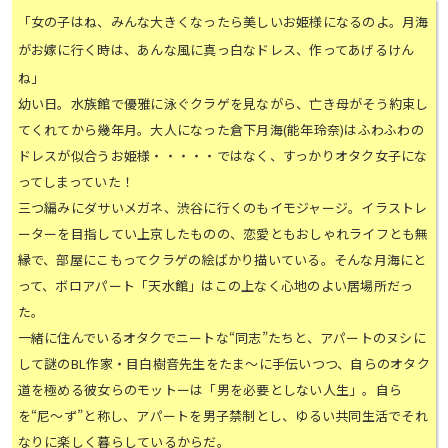
「女の子はね、みんな大きくなったら美しいお姫様になるのよ。月海
がお嫁に行く時は、あんな風に真っ白なドレス、作ってあげるけん
ね」
幼い日。水族館で優雅に泳ぐクラゲを見ながら、亡き母がそう約束し
てくれてから幾年月。大人になった倉下月海(能年玲奈)はふわふわの
ドレスが似合うお姫様・・・・・ではなく、すっかりオタク女子にな
ってしまっていた！
三つ編みにダサいメガネ、渋谷に行くのもイモジャージ。イラストレ
ーターを目指してい上京したものの、恋愛ともおしゃれライフとも無
縁で、部屋にこもってクラゲの絵ばかり描いている。そんな月海にと
って、ボロアパート「天水館」はこの上なく心地のよい居場所だっ
た。
一緒に住んでいるオタクでニートな“同志”たちと、アパートのヌシに
して謎のBL作家・目白樹音先生をたま～に手伝いつつ、自らのオタク
道を極める彼女らのモットーは「男を必要としない人生」。自ら
を“尼～ず”と称し、アパートを男子禁制とし、ゆるい共同生活でそれ
なりに楽しく暮らしているからだ。