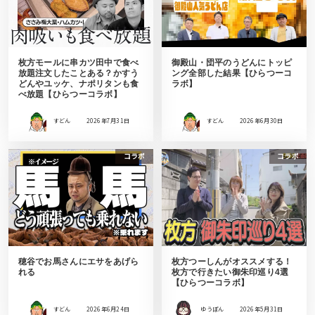
枚方モールに串カツ田中で食べ
御殿山・団平のうどんにトッピ
放題注文したことある？かすう
ング全部した結果【ひらつーコ
どんやユッケ、ナポリタンも食
ラボ】
べ放題【ひらつーコラボ】
すどん
2026年7月31日
すどん
2026年6月30日
コラボ
コラボ
穂谷でお馬さんにエサをあげら
枚方つーしんがオススメする！
れる
枚方で行きたい御朱印巡り4選
【ひらつーコラボ】
すどん
2026年6月24日
ゆうぽん
2026年5月31日