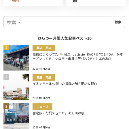
検
検索
索
ひらつー月間人気記事ベスト10
開店・閉店
高槻につくってた「HALO, patissier KAORU YOSHIDA」がオ
ープンしてる。シロモト出身世界3位パティシエのお店
2026年7月26日
開店・閉店
イオンモール久御山の複数店舗が開店＆閉店
2026年7月29日
ニュース
宮之阪に行列できてた。あら川の桃
2026年7月10日