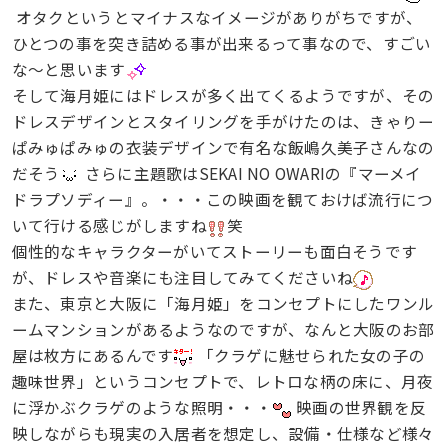
オタクというとマイナスなイメージがありがちですが、
ひとつの事を突き詰める事が出来るって事なので、すごい
な～と思います
そして海月姫にはドレスが多く出てくるようですが、その
ドレスデザインとスタイリングを手がけたのは、きゃりー
ぱみゅぱみゅの衣装デザインで有名な飯嶋久美子さんなの
だそう
さらに主題歌はSEKAI NO OWARIの『マーメイ
ドラプソディー』。・・・この映画を観ておけば流行につ
いて行ける感じがしますね
笑
個性的なキャラクターがいてストーリーも面白そうです
が、ドレスや音楽にも注目してみてくださいね
また、東京と大阪に「海月姫」をコンセプトにしたワンル
ームマンションがあるようなのですが、なんと大阪のお部
屋は枚方にあるんです
「クラゲに魅せられた女の子の
趣味世界」というコンセプトで、レトロな柄の床に、月夜
に浮かぶクラゲのような照明・・・
映画の世界観を反
映しながらも現実の入居者を想定し、設備・仕様など様々