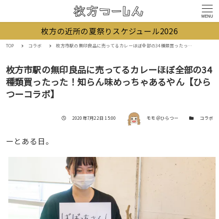
MENU
枚方の近所の夏祭りスケジュール2026
TOP
コラボ
枚方市駅の無印良品に売ってるカレーほぼ全部の34種類買ったった！知らん味めっちゃあるやん【ひらつーコラボ】
枚方市駅の無印良品に売ってるカレーほぼ全部の34
種類買ったった！知らん味めっちゃあるやん【ひら
つーコラボ】
著者
投稿日
カテゴリー
2020年7月22日 15:00
モモ＠ひらつー
コラボ
ーとある日。