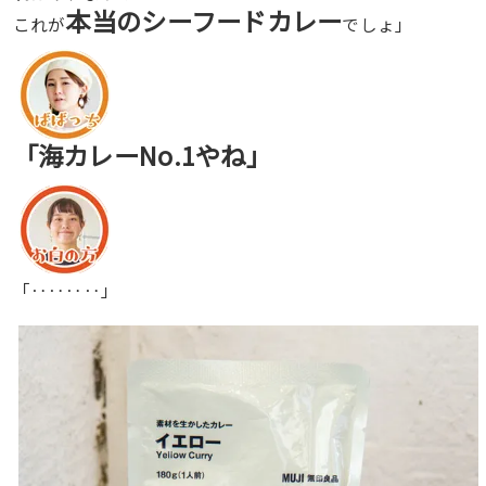
本当のシーフードカレー
これが
でしょ」
「海カレーNo.1やね」
「‥‥‥‥」