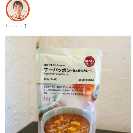
「‥‥‥？」