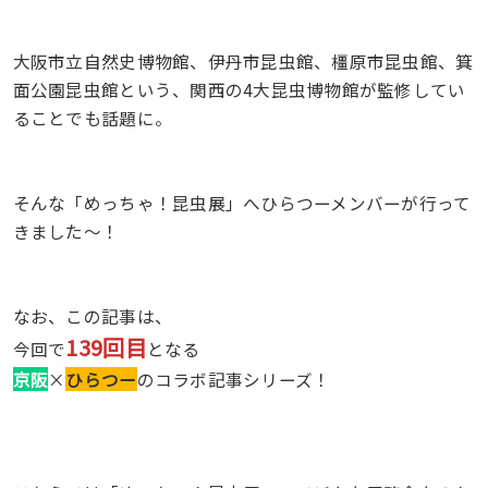
大阪市立自然史博物館、伊丹市昆虫館、橿原市昆虫館、箕
面公園昆虫館という、関西の4大昆虫博物館が監修してい
ることでも話題に。
そんな「めっちゃ！昆虫展」へひらつーメンバーが行って
きました〜！
なお、この記事は、
139回目
今回で
となる
京阪
×
ひらつー
のコラボ記事シリーズ！