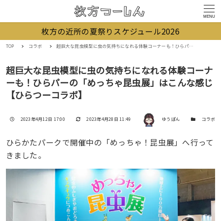
MENU
枚方の近所の夏祭りスケジュール2026
TOP
コラボ
超巨大な昆虫模型に虫の気持ちになれる体験コーナーも！ひらパーの「めっちゃ昆虫展」はこんな感じ【ひらつーコラボ】
超巨大な昆虫模型に虫の気持ちになれる体験コーナ
ーも！ひらパーの「めっちゃ昆虫展」はこんな感じ
【ひらつーコラボ】
著者
投稿日
更新日
カテゴリー
2023年4月12日 17:00
2023年4月28日 11:49
ゆうぽん
コラボ
ひらかたパークで開催中の「めっちゃ！昆虫展」へ行って
きました。