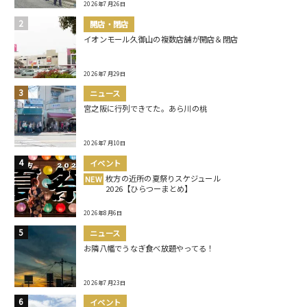
2026年7月26日
開店・閉店
イオンモール久御山の複数店舗が開店＆閉店
2026年7月29日
ニュース
宮之阪に行列できてた。あら川の桃
2026年7月10日
イベント
枚方の近所の夏祭りスケジュール
NEW
2026【ひらつーまとめ】
2026年8月6日
ニュース
お隣八幡でうなぎ食べ放題やってる！
2026年7月23日
イベント