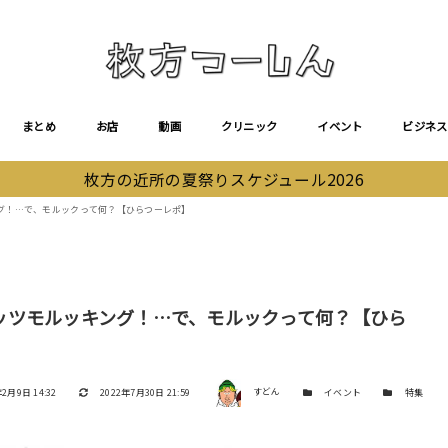
まとめ
お店
動画
クリニック
イベント
ビジネス
枚方の近所の夏祭りスケジュール2026
グ！…で、モルックって何？【ひらつーレポ】
ッツモルッキング！…で、モルックって何？【ひら
著者
更新日
カテゴリー
カテゴリー
年2月9日 14:32
2022年7月30日 21:59
すどん
イベント
特集