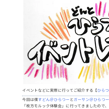
イベントなどに実際に行ってご紹介する【
ひら
今回は僕
すどん＠ひらつー
と
ガーサン＠ひらつ
「枚方モルック体験会」に行ってきましたので、