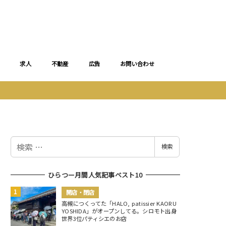
求人
不動産
広告
お問い合わせ
検
検索
索
ひらつー月間人気記事ベスト10
開店・閉店
高槻につくってた「HALO, patissier KAORU
YOSHIDA」がオープンしてる。シロモト出身
世界3位パティシエのお店