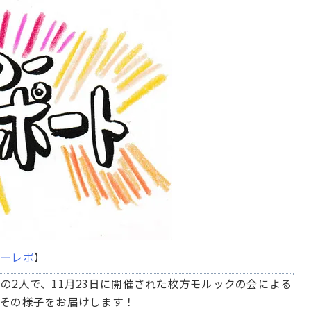
つーレポ
】
ー
の2人で、11月23日に開催された枚方モルックの会による
その様子をお届けします！