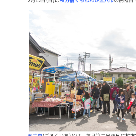
2月12日(日)は
枚方宿くらわんか五六市
の開催日
五六市
(ごろくいち)とは、毎月第二日曜日に枚