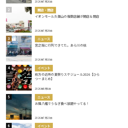
2026年7月26日
開店・閉店
イオンモール久御山の複数店舗が開店＆閉店
2026年7月29日
ニュース
宮之阪に行列できてた。あら川の桃
2026年7月10日
イベント
枚方の近所の夏祭りスケジュール2026【ひら
つーまとめ】
2026年8月6日
ニュース
お隣八幡でうなぎ食べ放題やってる！
2026年7月23日
イベント