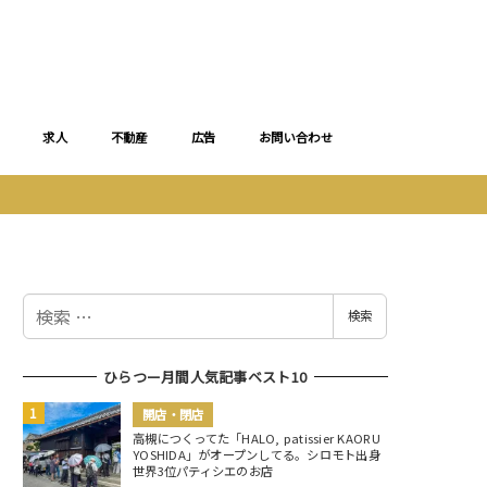
求人
不動産
広告
お問い合わせ
検
検索
索
ひらつー月間人気記事ベスト10
開店・閉店
高槻につくってた「HALO, patissier KAORU
YOSHIDA」がオープンしてる。シロモト出身
世界3位パティシエのお店