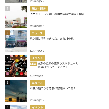
2026年7月26日
開店・閉店
イオンモール久御山の複数店舗が開店＆閉店
2026年7月29日
ニュース
宮之阪に行列できてた。あら川の桃
2026年7月10日
イベント
枚方の近所の夏祭りスケジュール
NEW
2026【ひらつーまとめ】
2026年8月6日
ニュース
お隣八幡でうなぎ食べ放題やってる！
2026年7月23日
イベント