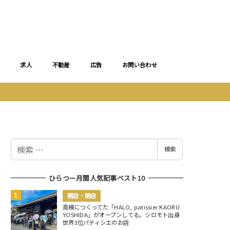
求人
不動産
広告
お問い合わせ
検
検索
索
ひらつー月間人気記事ベスト10
開店・閉店
高槻につくってた「HALO, patissier KAORU
YOSHIDA」がオープンしてる。シロモト出身
世界3位パティシエのお店