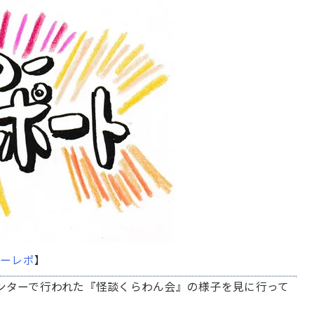
つーレポ
】
センターで行われた『怪談くらわん会』の様子を見に行って