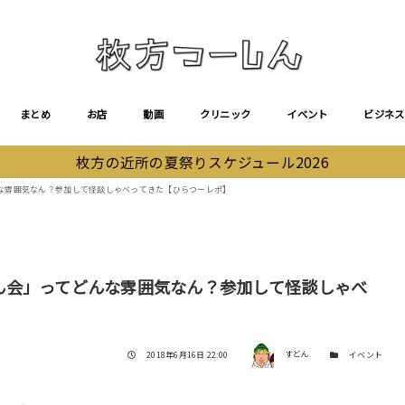
まとめ
お店
動画
クリニック
イベント
ビジネス
枚方の近所の夏祭りスケジュール2026
な雰囲気なん？参加して怪談しゃべってきた【ひらつーレポ】
ん会」ってどんな雰囲気なん？参加して怪談しゃべ
著者
投稿日
カテゴリー
2018年6月16日 22:00
すどん
イベント