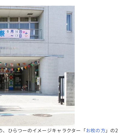
の、ひらつーのイメージキャラクター「
お枚の方
」の2