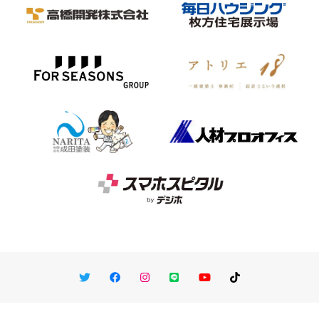
Twitter
Facebook
Instagram
LINE
You Tube
TikTok