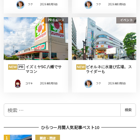
フク
2026年8月9日
フク
2026年8月9日
PRニュース
イベント
イズミヤSC八幡でサ
ビオルネに水遊び広場。ス
NEW
PR
NEW
マコン
ライダーも
コマキ
2026年8月8日
フク
2026年8月8日
検
検索
索
ひらつー月間人気記事ベスト10
開店・閉店