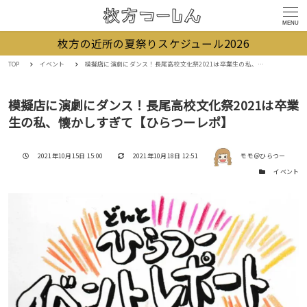
MENU
枚方の近所の夏祭りスケジュール2026
TOP
イベント
模擬店に演劇にダンス！長尾高校文化祭2021は卒業生の私、懐かしすぎて【ひらつーレポ】
模擬店に演劇にダンス！長尾高校文化祭2021は卒業
生の私、懐かしすぎて【ひらつーレポ】
著者
投稿日
更新日
2021年10月15日 15:00
2021年10月18日 12:51
モモ＠ひらつー
カテゴリー
イベント