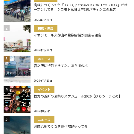
高槻につくってた「HALO, patissier KAORU YOSHIDA」がオ
ープンしてる。シロモト出身世界3位パティシエのお店
2026年7月26日
開店・閉店
イオンモール久御山の複数店舗が開店＆閉店
2026年7月29日
ニュース
宮之阪に行列できてた。あら川の桃
2026年7月10日
イベント
枚方の近所の夏祭りスケジュール2026【ひらつーまとめ】
2026年8月6日
ニュース
お隣八幡でうなぎ食べ放題やってる！