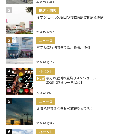
2026年7月26日
開店・閉店
イオンモール久御山の複数店舗が開店＆閉店
2026年7月29日
ニュース
宮之阪に行列できてた。あら川の桃
2026年7月10日
イベント
枚方の近所の夏祭りスケジュール
NEW
2026【ひらつーまとめ】
2026年8月6日
ニュース
お隣八幡でうなぎ食べ放題やってる！
2026年7月23日
イベント