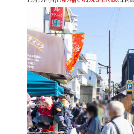
12月12日(日)は
枚方宿くらわんか五六市
の年内