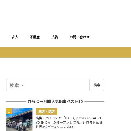
求人
不動産
広告
お問い合わせ
検
検索
索
ひらつー月間人気記事ベスト10
開店・閉店
高槻につくってた「HALO, patissier KAORU
YOSHIDA」がオープンしてる。シロモト出身
世界3位パティシエのお店