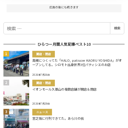
広告の後にも続きます
検
検索
索
ひらつー月間人気記事ベスト10
開店・閉店
高槻につくってた「HALO, patissier KAORU YOSHIDA」がオ
ープンしてる。シロモト出身世界3位パティシエのお店
2026年7月26日
開店・閉店
イオンモール久御山の複数店舗が開店＆閉店
2026年7月29日
ニュース
宮之阪に行列できてた。あら川の桃