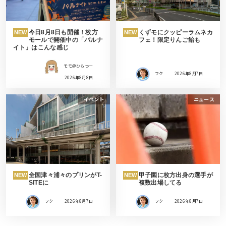
今日8月8日も開催！枚方
くずモにクッピーラムネカ
NEW
NEW
モールで開催中の「バルナ
フェ！限定りんご飴も
イト」はこんな感じ
モモ＠ひらつー
フク
2026年8月7日
2026年8月8日
イベント
ニュース
全国津々浦々のプリンがT-
甲子園に枚方出身の選手が
NEW
NEW
SITEに
複数出場してる
フク
2026年8月7日
フク
2026年8月7日