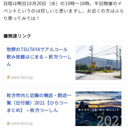
日程は明日10月20日（水）の10時〜16時。平日開催のイ
ベントというのは珍しいと思いますし、お近くの方はふら
り寄ってみては！
■関連リンク
牧野のTSUTAYAでアルコール
飲み放題はじまる – 枚方つーし
ん
www.hira2.jp
枚方市内と近隣の開店・閉店一
覧（日付順）2021【ひらつー
まとめ】 – 枚方つーしん
www.hira2.jp