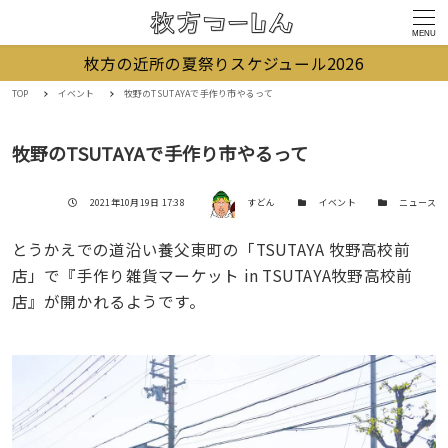
MENU
枚方の近所の夏祭りスケジュール2026
TOP
イベント
牧野のTSUTAYAで手作り市やるって
牧野のTSUTAYAで手作り市やるって
著者
投稿日
カテゴリー
カテゴリー
2021年10月19日 17:38
すどん
イベント
ニュース
とうかえでの道沿い養父東町の「TSUTAYA 牧野高校前
店」で『手作り雑貨マーケット in TSUTAYA牧野高校前
店』が開かれるようです。