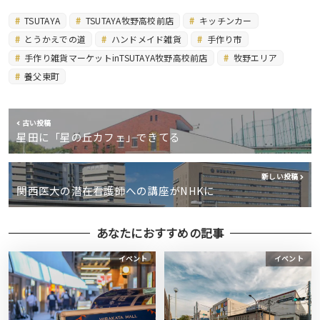
TSUTAYA
TSUTAYA牧野高校前店
キッチンカー
とうかえでの道
ハンドメイド雑貨
手作り市
手作り雑貨マーケットinTSUTAYA牧野高校前店
牧野エリア
養父東町
古い投稿
星田に「星の丘カフェ」できてる
新しい投稿
関西医大の潜在看護師への講座がNHKに
あなたにおすすめの記事
イベント
イベント