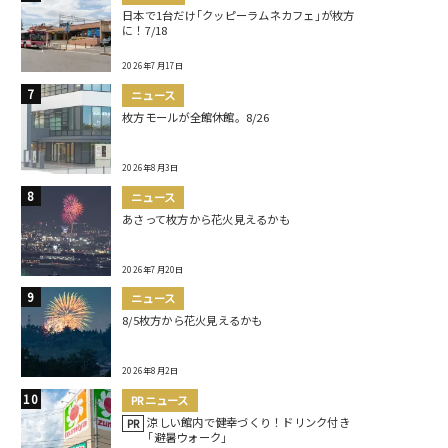
日本で1台だけ｢クッピーラムネカフェ｣が枚方
に！7/18
2026年7月17日
ニュース
枚方モールが全館休館。8/26
2026年8月3日
ニュース
あさって枚方から花火見えるかも
2026年7月20日
ニュース
8/5枚方から花火見えるかも
2026年8月2日
PRニュース
涼しい館内で健幸づくり！ドリンク付き
PR
｢避暑ウォーク｣