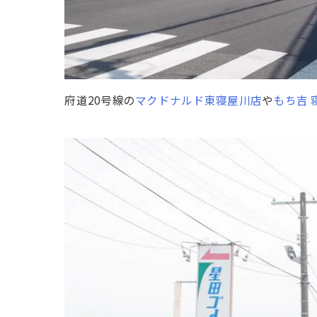
府道20号線の
マクドナルド東寝屋川店
や
もち吉 