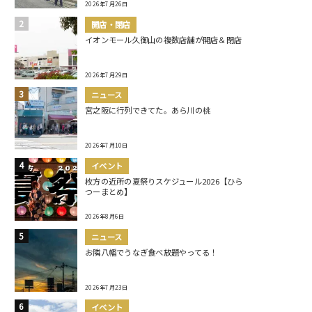
2026年7月26日
開店・閉店
イオンモール久御山の複数店舗が開店＆閉店
2026年7月29日
ニュース
宮之阪に行列できてた。あら川の桃
2026年7月10日
イベント
枚方の近所の夏祭りスケジュール2026【ひら
つーまとめ】
2026年8月6日
ニュース
お隣八幡でうなぎ食べ放題やってる！
2026年7月23日
イベント