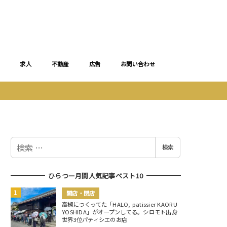
求人
不動産
広告
お問い合わせ
検
検索
索
ひらつー月間人気記事ベスト10
開店・閉店
高槻につくってた「HALO, patissier KAORU
YOSHIDA」がオープンしてる。シロモト出身
世界3位パティシエのお店