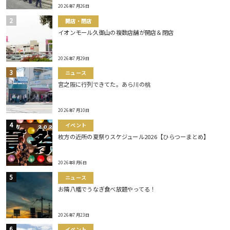
2026年7月26日
開店・閉店
イオンモール久御山の複数店舗が開店＆閉店
2026年7月29日
ニュース
宮之阪に行列できてた。あら川の桃
2026年7月10日
イベント
枚方の近所の夏祭りスケジュール2026【ひらつーまとめ】
2026年8月6日
ニュース
お隣八幡でうなぎ食べ放題やってる！
2026年7月23日
イベント