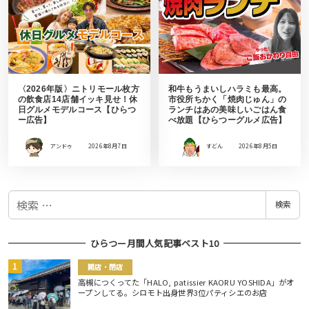
〈2026年版〉ニトリモール枚方
和牛もうまいしハラミも最高。
の飲食店14店舗イッキ見せ！休
市役所ちかく「焼肉じゅん」の
日グルメモデルコース【ひらつ
ランチはあの美味しいごはん食
ー広告】
べ放題【ひらつーグルメ広告】
アンドゥ
2026年8月7日
すどん
2026年8月5日
検
検索
索
ひらつー月間人気記事ベスト10
開店・閉店
高槻につくってた「HALO, patissier KAORU YOSHIDA」がオ
ープンしてる。シロモト出身世界3位パティシエのお店