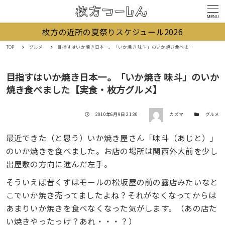
MENU
枚方の近所の夏祭りスケジュール2026
TOP
グルメ
目指すはいか焼き日本一。「いか焼き 味斗」のいか焼き食べました【実食・枚方グルメ】
目指すはいか焼き日本一。「いか焼き 味斗」のいか
焼き食べました【実食・枚方グルメ】
著者
投稿日
カテゴリー
2010年6月9日 21:30
カズマ
グルメ
最近できた（と思う）いか焼き屋さん「味斗（あじと）」
のいか焼きを食べました。お店の場所は関西外大前を少し
出屋敷の方向に進んだ左手。
そういえば昔くずはモールの松坂屋の前の露店みたいなと
こでいか焼き売ってましたよね？それがなくなってからは
あまりいか焼きを食べなくなった気がします。（あの店た
い焼きやったっけ？あれ・・・？）