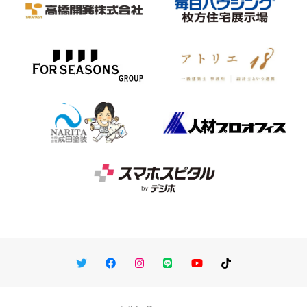
Twitter
Facebook
Instagram
LINE
You Tube
TikTok