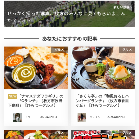
新しい投稿
せっかく撮った写真、枚方のみんなに見てもらいません
か？フォト…
あなたにおすすめの記事
グルメ
グルメ
「ナマステダワラギリ」の
「さくら亭」の『和風おろしハ
NEW
『Cランチ』（枚方市牧野
ンバーグランチ』（枚方市香里
下島町）【ひらつーグルメ】
ケ丘）【ひらつーグルメ】
トリー
2026年8月8日
りっ くん
2026年8月7日
グルメ
グルメ