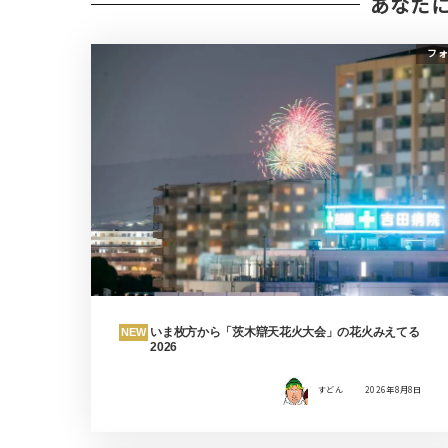
あなた
フォ
いま枚方から「茨木辯天花火大会」の花火みえてる
NEW
2026
すどん
2026年8月8日