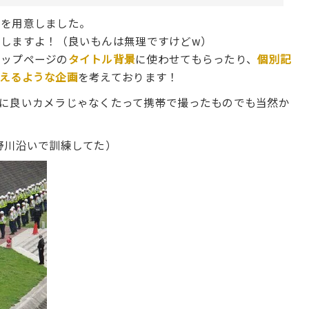
ムを用意しました。
意しますよ！（良いもんは無理ですけどw）
トップページの
タイトル背景
に使わせてもらったり、
個別記
えるような企画
を考えております！
に良いカメラじゃなくたって携帯で撮ったものでも当然か
野川沿いで訓練してた）