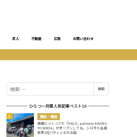
求人
不動産
広告
お問い合わせ
検
検索
索
ひらつー月間人気記事ベスト10
開店・閉店
高槻につくってた「HALO, patissier KAORU
YOSHIDA」がオープンしてる。シロモト出身
世界3位パティシエのお店