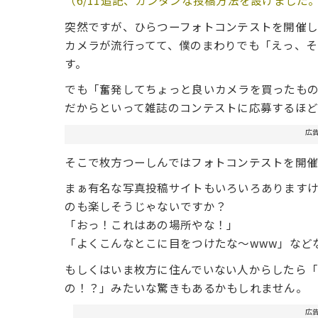
（6/11追記、カンタンな投稿方法を設けました
突然ですが、ひらつーフォトコンテストを開催
カメラが流行ってて、僕のまわりでも「えっ、そ
す。
でも「奮発してちょっと良いカメラを買ったも
だからといって雑誌のコンテストに応募するほど
広
そこで枚方つーしんではフォトコンテストを開
まぁ有名な写真投稿サイトもいろいろありますけ
のも楽しそうじゃないですか？
「おっ！これはあの場所やな！」
「よくこんなとこに目をつけたな～www」など
もしくはいま枚方に住んでいない人からしたら
の！？」みたいな驚きもあるかもしれません。
広