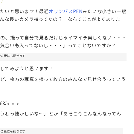
。）
したいと思います！最近
オリンパスPEN
みたいな小さい一眼
んな良いカメラ持ってたの？」なんてことがよくありま
のの、撮って自分で見るだけじゃイマイチ楽しくない・・・
気合いも入ってないし・・・」ってことないですか？
告の後にも続きます
催してみようと思います！
ど、枚方の写真を撮って枚方のみんなで見せ合うっていう
など。。。
「うわっ懐かしいな～」とか「あそこ今こんなんなってん
告の後にも続きます