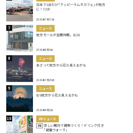
日本で1台だけ｢クッピーラムネカフェ｣が枚方
に！7/18
2026年7月17日
ニュース
枚方モールが全館休館。8/26
2026年8月3日
ニュース
あさって枚方から花火見えるかも
2026年7月20日
ニュース
8/5枚方から花火見えるかも
2026年8月2日
PRニュース
涼しい館内で健幸づくり！ドリンク付き
PR
｢避暑ウォーク｣