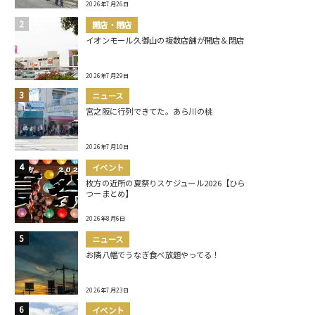
2026年7月26日
開店・閉店
イオンモール久御山の複数店舗が開店＆閉店
2026年7月29日
ニュース
宮之阪に行列できてた。あら川の桃
2026年7月10日
イベント
枚方の近所の夏祭りスケジュール2026【ひら
つーまとめ】
2026年8月6日
ニュース
お隣八幡でうなぎ食べ放題やってる！
2026年7月23日
イベント