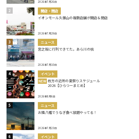
2026年7月26日
開店・閉店
イオンモール久御山の複数店舗が開店＆閉店
2026年7月29日
ニュース
宮之阪に行列できてた。あら川の桃
2026年7月10日
イベント
枚方の近所の夏祭りスケジュール
NEW
2026【ひらつーまとめ】
2026年8月6日
ニュース
お隣八幡でうなぎ食べ放題やってる！
2026年7月23日
イベント