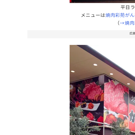
平日
メニューは
焼肉彩苑がん
（
→焼肉
広