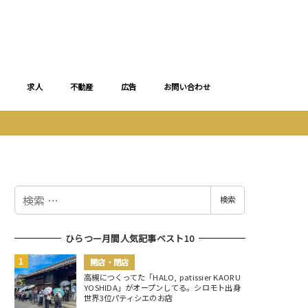
求人
不動産
広告
お問い合わせ
検
検索
索
ひらつー月間人気記事ベスト10
開店・閉店
高槻につくってた「HALO, patissier KAORU
YOSHIDA」がオープンしてる。シロモト出身
世界3位パティシエのお店