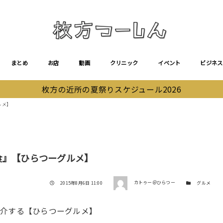
まとめ
お店
動画
クリニック
イベント
ビジネス
枚方の近所の夏祭りスケジュール2026
ルメ】
食』【ひらつーグルメ】
著者
投稿日
カテゴリー
2015年8月6日 11:00
カトゥー＠ひらつー
グルメ
紹介する【ひらつーグルメ】