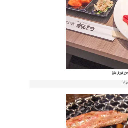
焼肉A定
広