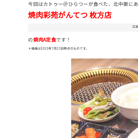
今回はカトゥー＠ひらつーが食べた、北中振に
焼肉彩苑がんてつ 枚方店
広
焼肉A定食
の
です！
＊価格は2015年7月23日時点のものです。