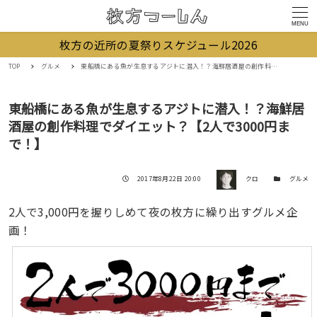
MENU
枚方の近所の夏祭りスケジュール2026
TOP
グルメ
東船橋にある魚が生息するアジトに潜入！？海鮮居酒屋の創作料理でダイエット？【2人で3000円まで！】
東船橋にある魚が生息するアジトに潜入！？海鮮居
酒屋の創作料理でダイエット？【2人で3000円ま
で！】
著者
投稿日
カテゴリー
2017年8月22日 20:00
クロ
グルメ
2人で3,000円を握りしめて夜の枚方に繰り出すグルメ企
画！