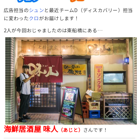
広告担当の
シュン
と最近チームD（ディスカバリー）担当
に変わった
クロ
がお届けします！
2人が今回おじゃましたのは東船橋にある…
海鮮居酒屋 味人
（あじと）
さんです！