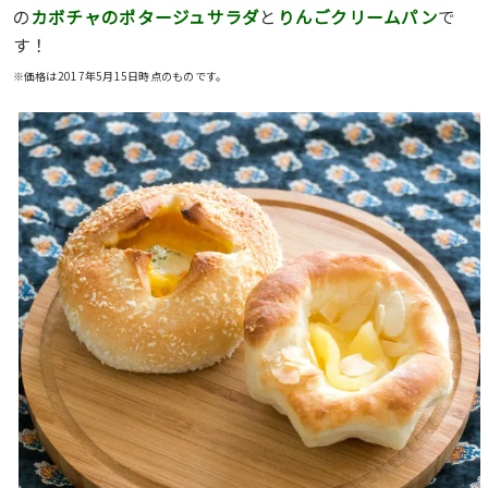
の
カボチャのポタージュサラダ
と
りんごクリームパン
で
す！
※価格は2017年5月15日時点のものです。