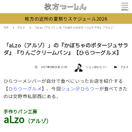
MENU
枚方の近所の夏祭りスケジュール2026
TOP
グルメ
「aLzo（アルゾ）」の『かぼちゃのポタージュサラダ』『りんごクリームパン』【ひらつーグルメ】
「aLzo（アルゾ）」の『かぼちゃのポタージュサラ
ダ』『りんごクリームパン』【ひらつーグルメ】
著者
投稿日
カテゴリー
2017年5月19日 11:00
シュン@ひらつー
グルメ
ひらつーメンバーが自分で食べにいったお店を紹介する
【
ひらつーグルメ
】、今回
シュン＠ひらつー
が食べてきた
のは交野市私部西にある、
手作りパン工房
aLzo
（アルゾ）