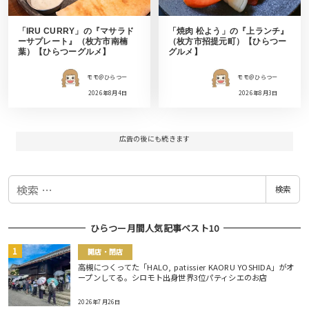
「IRU CURRY」の『マサラド
「焼肉 松よう」の『上ランチ』
ーサプレート』（枚方市南楠
（枚方市招提元町）【ひらつー
葉）【ひらつーグルメ】
グルメ】
モモ＠ひらつー
モモ＠ひらつー
2026年8月4日
2026年8月3日
広告の後にも続きます
検
検索
索
ひらつー月間人気記事ベスト10
開店・閉店
高槻につくってた「HALO, patissier KAORU YOSHIDA」がオ
ープンしてる。シロモト出身世界3位パティシエのお店
2026年7月26日