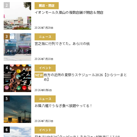
開店・閉店
イオンモール久御山の複数店舗が開店＆閉店
2026年7月29日
ニュース
宮之阪に行列できてた。あら川の桃
2026年7月10日
イベント
枚方の近所の夏祭りスケジュール2026【ひらつーまと
NEW
め】
2026年8月6日
ニュース
お隣八幡でうなぎ食べ放題やってる！
2026年7月23日
イベント
日本で1台だけ｢クッピーラムネカフェ｣が枚方に！7/18