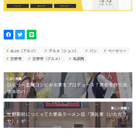
aLzo（アルゾ）
グルメ（シュン）
パン
ベーカリー
交野市
交野市（グルメ）
私部西
古い投稿
ひらつー主婦コンビがお家をプロデュース？男前を作り出
すあのハ…
新しい投稿
牧野駅前につくってた家系ラーメン店「頂㐂家（いただき
や）」が…