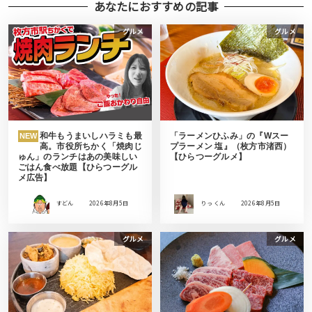
あなたにおすすめの記事
グルメ
グルメ
和牛もうまいしハラミも最
「ラーメンひふみ」の『Wスー
NEW
高。市役所ちかく「焼肉じ
プラーメン 塩』（枚方市渚西）
ゅん」のランチはあの美味しい
【ひらつーグルメ】
ごはん食べ放題【ひらつーグル
メ広告】
すどん
2026年8月5日
りっ くん
2026年8月5日
グルメ
グルメ