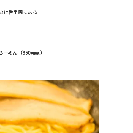
のは香里園にある……
850
らーめん
（
）
円税込