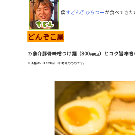
僕
すどん＠ひらつー
が食べてきた
どんぞこ屋
800
の
魚介豚骨味噌つけ麺（
）とコク旨味噌
円税込
※価格は2017
8
30
時点のものです。
年
月
日