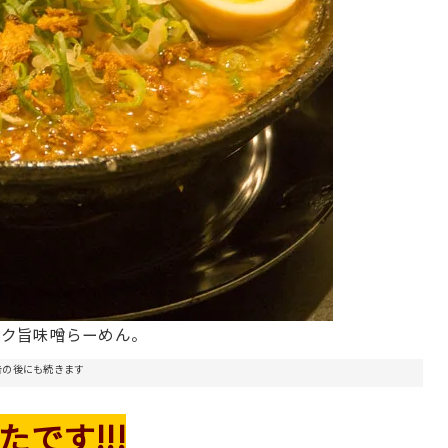
コク旨味噌らーめん。
告の後にも続きます
です!!!