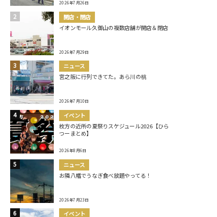
2026年7月26日
開店・閉店
イオンモール久御山の複数店舗が開店＆閉店
2026年7月29日
ニュース
宮之阪に行列できてた。あら川の桃
2026年7月10日
イベント
枚方の近所の夏祭りスケジュール2026【ひら
つーまとめ】
2026年8月6日
ニュース
お隣八幡でうなぎ食べ放題やってる！
2026年7月23日
イベント