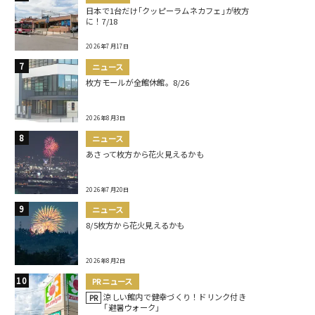
日本で1台だけ｢クッピーラムネカフェ｣が枚方
に！7/18
2026年7月17日
ニュース
枚方モールが全館休館。8/26
2026年8月3日
ニュース
あさって枚方から花火見えるかも
2026年7月20日
ニュース
8/5枚方から花火見えるかも
2026年8月2日
PRニュース
涼しい館内で健幸づくり！ドリンク付き
PR
｢避暑ウォーク｣