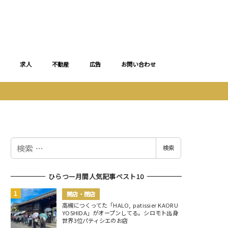
求人
不動産
広告
お問い合わせ
検
検索
索
ひらつー月間人気記事ベスト10
開店・閉店
高槻につくってた「HALO, patissier KAORU
YOSHIDA」がオープンしてる。シロモト出身
世界3位パティシエのお店