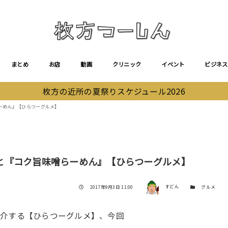
まとめ
お店
動画
クリニック
イベント
ビジネス
枚方の近所の夏祭りスケジュール2026
ーめん』【ひらつーグルメ】
と『コク旨味噌らーめん』【ひらつーグルメ】
著者
投稿日
カテゴリー
2017年9月3日 11:00
すどん
グルメ
紹介する【ひらつーグルメ】、今回