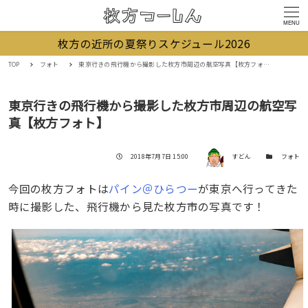
MENU
枚方の近所の夏祭りスケジュール2026
TOP
フォト
東京行きの飛行機から撮影した枚方市周辺の航空写真【枚方フォト】
東京行きの飛行機から撮影した枚方市周辺の航空写
真【枚方フォト】
著者
投稿日
カテゴリー
2018年7月7日 15:00
すどん
フォト
今回の枚方フォトは
パイン＠ひらつー
が東京へ行ってきた
時に撮影した、飛行機から見た枚方市の写真です！