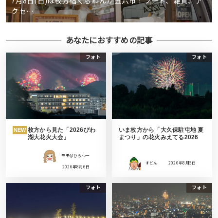
7月8日(日)は枚方宿くらわんか五六市！フード、雑貨、ア
クセ…
あなたにおすすめの記事
フォト
フォト
枚方から見た「2026びわ
いま枚方から「大久保駐屯地 夏
NEW
湖大花火大会」
まつり」の花火みえてる2026
モモ＠ひらつー
すどん
2026年8月5日
2026年8月6日
フォト
フォト