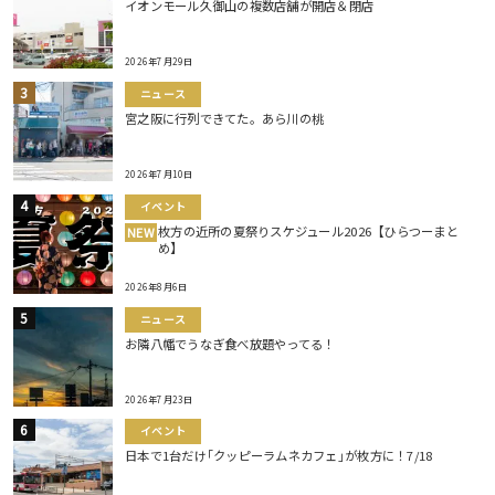
イオンモール久御山の複数店舗が開店＆閉店
2026年7月29日
ニュース
宮之阪に行列できてた。あら川の桃
2026年7月10日
イベント
枚方の近所の夏祭りスケジュール2026【ひらつーまと
NEW
め】
2026年8月6日
ニュース
お隣八幡でうなぎ食べ放題やってる！
2026年7月23日
イベント
日本で1台だけ｢クッピーラムネカフェ｣が枚方に！7/18