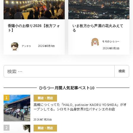
香陽小のお祭り2026【枚方フォ
いま枚方から芦屋の花火みえて
ト】
る
モモ＠ひらつー
アンドゥ
2026年8月4日
2026年8月1日
検
検索
索
ひらつー月間人気記事ベスト10
開店・閉店
高槻につくってた「HALO, patissier KAORU YOSHIDA」がオ
ープンしてる。シロモト出身世界3位パティシエのお店
2026年7月26日
開店・閉店